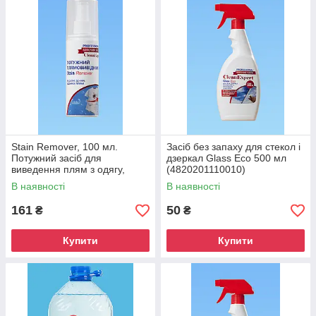
Вигідні умови оплати замовлень: готівка,
онлайн-платіж, рахунок з ПДВ.
Доставка по регіонах України протягом 1-3
днів зручним для вас перевізником.
Stain Remover, 100 мл.
Засіб без запаху для стекол і
Гнучкі знижки і бонуси за кожну наступну
Потужний засіб для
дзеркал Glass Eco 500 мл
покупку в нашому магазині.
виведення плям з одягу,
(4820201110010)
оббивки меблів, килимів
В наявності
В наявності
161
50
₴
₴
Часті акції на різні види товарів для вашої
додаткової вигоди.
Купити
Купити
Вперед за покупками