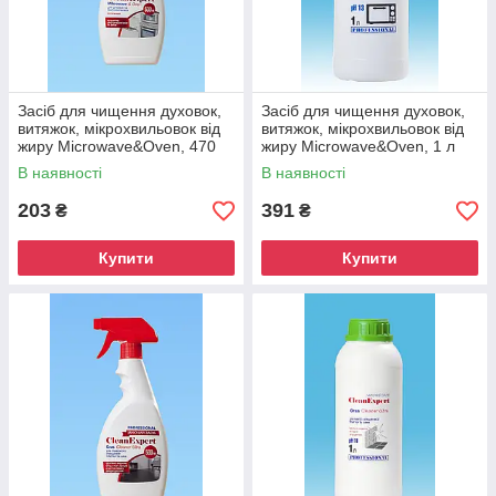
Забезпечте професійну якість
прибирання за доступною ціною
Засіб для чищення духовок,
Засіб для чищення духовок,
витяжок, мікрохвильовок від
витяжок, мікрохвильовок від
Замовте німецьку побутову хімію CleanExpert в
жиру Microwave&Oven, 470
жиру Microwave&Oven, 1 л
мл
нашому магазині прямо зараз
В наявності
В наявності
Ми гарантуємо не тільки високу якість продукції, але й
203
391
₴
₴
високу якість сервісу та оперативну доставку
замовлення в будь-який куточок України.
Купити
Купити