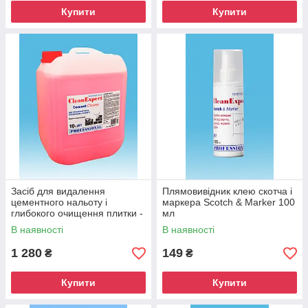
Купити
Купити
Засіб для видалення
Плямовивідник клею скотча і
цементного нальоту і
маркера Scotch & Marker 100
глибокого очищення плитки -
мл
Cement Cleaner 10 л
В наявності
В наявності
1 280
149
₴
₴
Купити
Купити