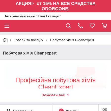
АКЦИЯ!- от 15% НА ВСЕ СРЕДСТВА
ODORGONE!
Інтернет-магазин "Клін Експерт"
Товари та послуги
Побутова хімія Cleanexpert
Побутова хімія Cleanexpert
Професійна побутова хімія
CleanExpert
Високоефективні засоби для очищення
Показати все
будь-яких поверхонь твердого типу,
плитки, сантехніки, підлоги, стін і вікон
Сортування
0
Фільтри