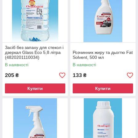
CleanExpert — 100% працюють рішення
з очищення будь-яких забруднень
1
Якість досягнуто за рахунок використання
фірмових професійних препаратів німецького
виробництва.
Засіб без запаху для стекол і
дзеркал Glass Eco 5,8 літра
Розчинник жиру та дьогтю Fat
(4820201110034)
Solvent, 500 мл
2
Завдяки унікальним розробкам продукція бренду
В наявності
В наявності
забезпечує повне очищення сильних і
205
133
₴
₴
специфічних забруднень.
3
Купити
Купити
Асортиментна лінійка бренду представлена
засобами для кухні, миття вікон та сантехніки,
чищення плитки і швів та ін.
4
Упаковка може використовуватися багато разів, а
наявність в асортименті 5 і 10 літрових упаковок
дозволяє економити кошти.