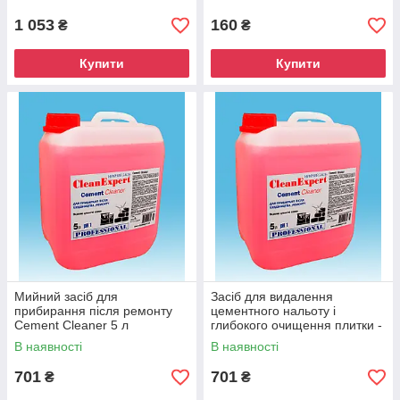
1 053
160
₴
₴
Купити
Купити
Мийний засіб для
Засіб для видалення
прибирання після ремонту
цементного нальоту і
Cement Cleaner 5 л
глибокого очищення плитки -
Cement Cleaner 5 л
В наявності
В наявності
701
701
₴
₴