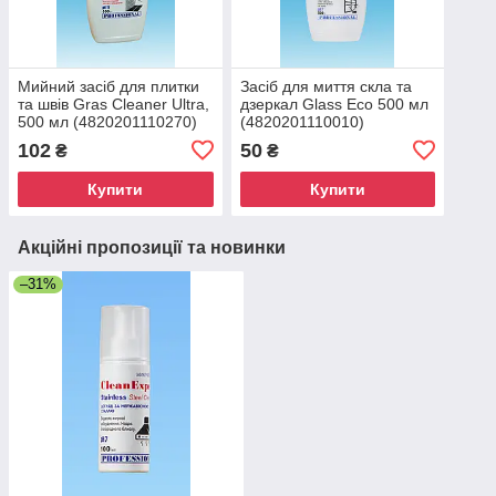
Мийний засіб для плитки
Засіб для миття скла та
та швів Gras Cleaner Ultra,
дзеркал Glass Eco 500 мл
500 мл (4820201110270)
(4820201110010)
102
50
₴
₴
Купити
Купити
Акційні пропозиції та новинки
–31%