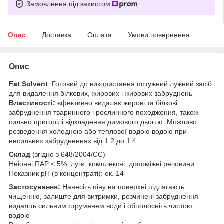
Замовлення під захистом
Опис
Доставка
Оплата
Умови повернення
Опис
Fat Solvent
. Готовий до використання потужний лужний засіб
для видалення білкових, жирових і жирових забруднень
Властивості:
єфективно видаляє жирові та білкові
забруднення тваринного і рослинного походження, також
сильно пригорілі відкладення димового дьогтю. Можливо
розведення холодною або теплової водою водою при
несильних забрудненнях від 1:2 до 1:4
Склад
(згідно з 648/2004/ЄС)
Неіонні ПАР < 5%, луги, комплексні, допоміжні речовини
Показник рН (в концентраті): ок. 14
Застосування:
Нанесіть піну на поверхні підлягають
чищенню, залиште для витримки, розчинені забруднення
видаліть сильним струменем води і обполосніть чистою
водою