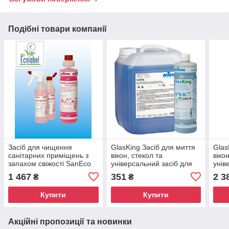
Подібні товари компанії
Засіб для чищення
GlasKing Засіб для миття
Glas
санітарних приміщень з
вікон, стекол та
віко
запахом свіжості SanEco
універсальний засіб для
унів
Konzentrat, 1 літр, KIEHL'S
чищення, 1 л
чище
1 467
351
2 3
₴
₴
Купити
Купити
Акційні пропозиції та новинки