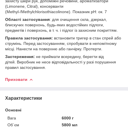
захисту шкіри рук, допоміжні речовини, ароматизатори
(Limonene, Citral), консерванти
(Methyl-/Methylchlorisothiacolinone). Показник рН: ок. 7
Області застосування
: для очищення скла, дзеркал,
блискучих поверхонь, будь-яких водостійких підлоги,
предметів і поверхонь, в т. ч. і підлог із захисним покриттям.
Правила застосування:
встановити тригер в стан спрей або
струмінь. Перед застосуванням, спробувати в непомітному
місці. Нанести на поверхню або ганчірку. Протерти.
Застереження:
не приймати всередину, берегти від
дітей. Виробник не несе відповідальності у разі порушення
правил застосування.
Приховати
Характеристики
Основні
Вага
6000 г
Об`єм
5800 мл