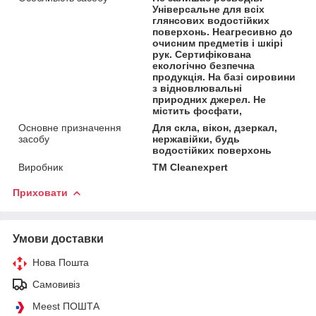
Універсальне для всіх
глянсових водостійких
поверхонь. Неагресивно до
очисним предметів і шкірі
рук. Сертифікована
екологічно безпечна
продукція. На базі сировини
з відновлювальні
природних джерел. Не
містить фосфати,
Основне призначення
Для скла, вікон, дзеркал,
засобу
нержавійки, будь
водостійких поверхонь
Виробник
TM Cleanexpert
Приховати
Умови доставки
Нова Пошта
Самовивіз
Meest ПОШТА