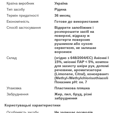
Країна виробник
Україна
Тип засобу
Рідина
Термін придатності
36 месяц
Економічність
Готове до використання
Спосіб застосування
Відкрити запобіжник і
розпорошити засіб на
поверхні, відразу ж
протерти поверхню
рушником або сухою
серветкою, не залишає
ворсинок
Склад
(згідно з 648/2004/ЄС) Аніонні ПА
15%, неіонні ПАР < 5%, компонен
для захисту шкіри рук, допоміжн
речовини, ароматизатори
(Limonene, Citral), консерванти
(Methyl-/Methylchlorisothiacolino
Показник рН: ок. 7
Упаковка
Пластикова пляшка
Забруднення
Жир, пил, бруд, різні
забруднення
Користувацькі характеристики
Особливість засобу
Не залишає розводів.