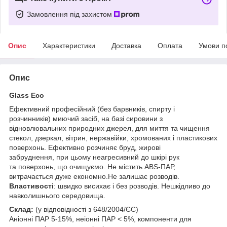
Замовлення під захистом
Опис
Характеристики
Доставка
Оплата
Умови п
Опис
Glass Eco
Ефективний професійний (без барвників, спирту і
розчинників) миючий засіб, на базі сировини з
відновлювальних природних джерел, для миття та чищення
стекол, дзеркал, вітрин, нержавійки, хромованих і пластикових
поверхонь. Ефективно розчиняє бруд, жирові
забруднення, при цьому неагресивний до шкірі рук
та поверхонь, що очищуємо. Не містить АВЅ-ПАР,
витрачається дуже економно.Не залишає розводів.
Властивості
: швидко висихає і без розводів. Нешкідливо до
навколишнього середовища.
Склад:
(у відповідності з 648/2004/ЄС)
Аніонні ПАР 5-15%, неіонні ПАР < 5%, компоненти для