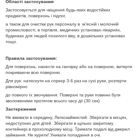
Області застосування
Застосовується для чищення будь-яких водостійких
предметів, поверхонь і підлог,
а також для очистки рук персоналу в м'ясній і молочній
промисловості, в торгівля, медичних установах-лікарнях,
будинках для людей похилого віку, в дошкільних установах
тощо.
Правила застосування:
Для поверхонь: нанести на ганчірку або на поверхню, витерти
покриваючи всю поверхню.
Для рук: натиснути на спреєр 3-6 раз на сухі руки, розтерти
рівномірно
до повного їх змочування. Поверхні та руки повинні бути
зволоженими протягом всього часу дії (30 сек)
Застереження
Не вживати в середину, Легкозаймистий. Зберігати в місцях,
недоступних для дітей. Зберігати в щільно закритому
контейнері в прохолодному місці. Тримати подалі від джерел
займання. Не курити! Уникати попадання в очі.