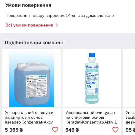
Умови повернення
Повернення товару впродовж 14 днів за домовленістю
Всі умови повернення
Подібні товари компанії
Універсальний очищувач
Універсальний очищувач
Унів
на спиртовій основі
на спиртовій основі
засі
Keradet-Konzentrat-Aktiv
Keradet-Konzentrat-Aktiv 1
дезі
10л Kiehl
л, Kiehl
Kitc
5 365
646
95
₴
₴