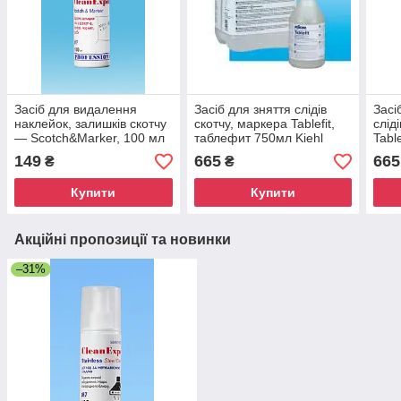
Засіб для видалення
Засіб для зняття слідів
Засі
наклейок, залишків скотчу
скотчу, маркера Tablefit,
слід
— Scotch&Marker, 100 мл
таблефит 750мл Kiehl
Tabl
Kieh
149
665
665
₴
₴
Купити
Купити
Акційні пропозиції та новинки
–31%