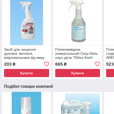
Засіб для чищення
Плямовивідник
Плям
духовок, витяжок,
універсальний Carp-Deta,
слід
мікрохвильовок від жиру
корп-дета 750мл Kiehl
AREN
Microwave&Oven, 470 мл
эксе
203
665
523
₴
₴
Купити
Купити
Подібні товари компанії