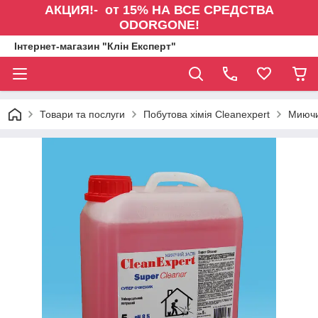
АКЦИЯ!- от 15% НА ВСЕ СРЕДСТВА
ODORGONE!
Інтернет-магазин "Клін Експерт"
Товари та послуги
Побутова хімія Cleanexpert
Миючий