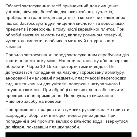
Області застосування: засіб призначений для очищення
унітазів, пісуарів, басейнів, душових кабінок, туалетів,
прибирання гранітних, кварцитных, і керамічних клінкерних
підлог. Застосовують для чищення кислото - та водостійких
предметів і поверхонь, в тому числі керамічної плитки. При
обробці важливо захистити від впливу розчином поверхні,
чутливі до кислоти, особливо з металу й натурального
каменю.
Правила застосування: перед застосуванням спробувати дію
кошти не помітному місці. Нанести на ганчірку або поверхню і
обробити. Через 10-15 хв. протерти і змити водою. Не
допускається попадання на латунну і хромовану арматуру,
анодовані і емальовані предмети, пластмасові перегородки,
сидіння та кришки для унітазів, поверхні з натурального і
штучного каменю. При обробці великих площ забезпечити
провітрювання приміщення. Не допускати висихання
миючого засобу на поверхні.
Попередження: працювати в гумових рукавичках. Не вживати
всередину. Зберігати в місцях, недоступних дітям. При
попаданні в очі промити великою кількістю води і звернутися
до лікаря, показавши пляшку засоби.