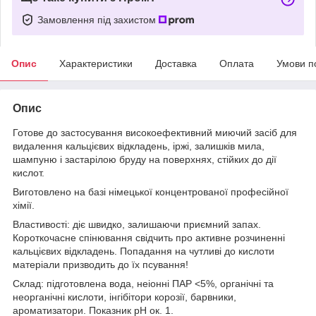
Замовлення під захистом
Опис
Характеристики
Доставка
Оплата
Умови п
Опис
Готове до застосування високоефективний миючий засіб для
видалення кальцієвих відкладень, іржі, залишків мила,
шампуню і застарілою бруду на поверхнях, стійких до дії
кислот.
Виготовлено на базі німецької концентрованої професійної
хімії.
Властивості: діє швидко, залишаючи приємний запах.
Короткочасне спінювання свідчить про активне розчиненні
кальцієвих відкладень. Попадання на чутливі до кислоти
матеріали призводить до їх псування!
Склад: підготовлена вода, неіонні ПАР <5%, органічні та
неорганічні кислоти, інгібітори корозії, барвники,
ароматизатори. Показник рН ок. 1.