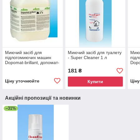
Миючий засіб для
Миючий засіб для туалету
Миюч
підлогомиючих машин
- Super Cleaner 1 л
під
Dopomat-brillant, допомат-
Dopo
діамант 200 л Kiehl
допо
181
₴
Kieh
Ціну уточнюйте
Цін
Купити
Акційні пропозиції та новинки
–31%