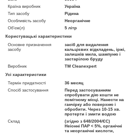
Країна виробник
Україна
Тип засобу
Рідина
Особливість засобу
Неорганічне
Об'єм(л)
5 літр
Користувацькі характеристики
Основне призначення
засіб для видалення
засобу
кальцієвих відкладень, іржі,
залишків мила, шампуню і
застарілою бруду
Виробник
TM Cleanexpert
Усі характеристики
Термін придатності
36 месяц
Спосіб застосування
Перед застосуванням
спробувати дію кошти не
помітному місці. Нанести на
ганчірку або поверхню і
обробити. Через 10-15 хв.
протерти і змити водою
Склад
(згідно з 648/2004/ЄС)
Неіонні ПАР < 5%, органічні
та неорганічні кислоти,