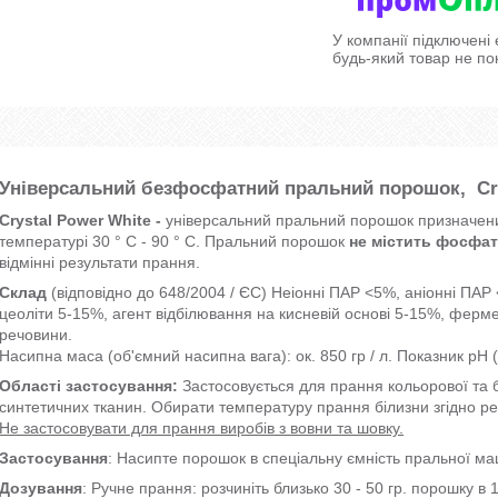
У компанії підключені
будь-який товар не по
Універсальний безфосфатний пральний порошок, Cry
Crystal Power White -
універсальний пральний порошок призначени
температурі 30 ° C - 90 ° C. Пральний порошок
не містить фосфат
відмінні результати прання.
Склад
(відповідно до 648/2004 / ЄС) Неіонні ПАР <5%, аніонні ПА
цеоліти 5-15%, агент відбілювання на кисневій основі 5-15%, ферме
речовини.
Насипна маса (об'ємний насипна вага): ок. 850 гр / л. Показник рН (
Області застосування:
Застосовується для прання кольорової та бі
синтетичних тканин. Обирати температуру прання білизни згідно р
Не застосовувати для прання виробів з вовни та шовку.
Застосування
: Насипте порошок в спеціальну ємність пральної м
Дозування
: Ручне прання: розчиніть близько 30 - 50 гр. порошку в 