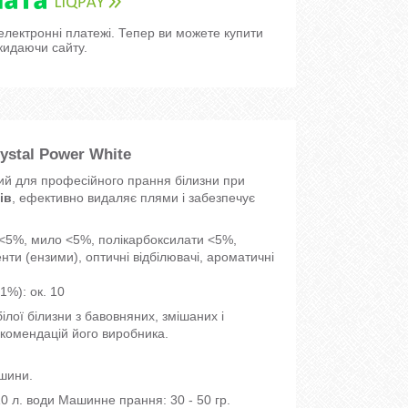
 електронні платежі. Тепер ви можете купити
кидаючи сайту.
stal Power White
й для професійного прання білизни при
ів
, ефективно видаляє плями і забезпечує
Р <5%, мило <5%, полікарбоксилати <5%,
нти (ензими), оптичні відбілювачі, ароматичні
1%): ок. 10
лої білизни з бавовняних, змішаних і
екомендацій його виробника.
ашини.
10 л. води Машинне прання: 30 - 50 гр.