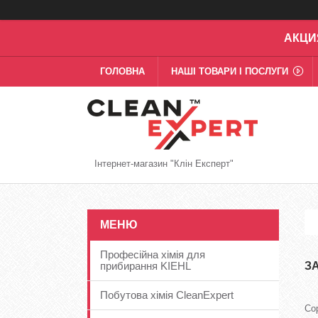
АКЦИ
ГОЛОВНА
НАШІ ТОВАРИ І ПОСЛУГИ
Інтернет-магазин "Клін Експерт"
Професійна хімія для
прибирання KIEHL
З
Побутова хімія CleanExpert