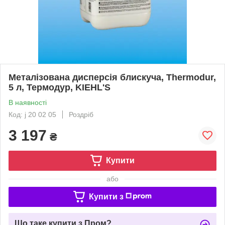
Металізована дисперсія блискуча, Thermodur,
5 л, Термодур, KIEHL'S
В наявності
Код: j 20 02 05
Роздріб
3 197
₴
Купити
або
Купити з
Що таке купити з Пром?