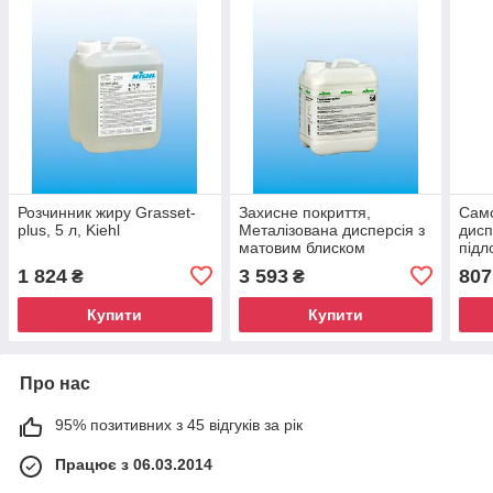
Розчинник жиру Grasset-
Захисне покриття,
Само
plus, 5 л, Kiehl
Металізована дисперсія з
дисп
матовим блиском
підл
Thermodur-satina,
1л K
1 824
3 593
807
₴
₴
Термодур Сатину, 5 л,
KIEHL'S
Купити
Купити
Про нас
95% позитивних з 45 відгуків за рік
Працює з 06.03.2014