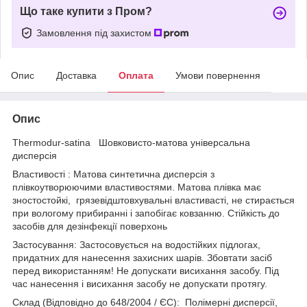
Що таке купити з Пром?
Замовлення під захистом
Опис
Доставка
Оплата
Умови повернення
Опис
Thermodur-satina Шовковисто-матова універсальна
дисперсія
Властивості : Матова синтетична дисперсія з
плівкоутворюючими властивостями. Матова плівка має
зностостойкі, грязевідштовхувальні властивасті, не стирається
при вологому прибиранні і запобігає ковзанню. Стійкість до
засобів для дезінфекції поверхонь
Застосування: Застосовується на водостійких підлогах,
придатних для нанесення захисних шарів. Збовтати засіб
перед використанням! Не допускати висихання засобу. Під
час нанесення і висихання засобу не допускати протягу.
Склад (Відповідно до 648/2004 / ЄС): Полімерні дисперсії,