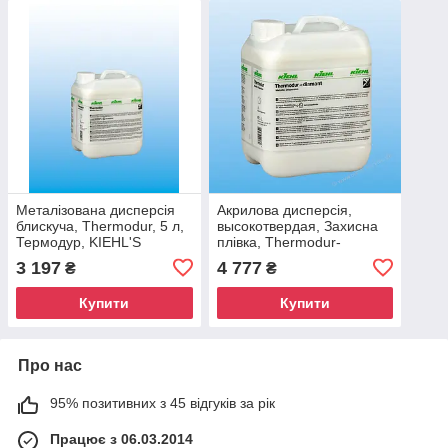
Металізована дисперсія
Акрилова дисперсія,
блискуча, Thermodur, 5 л,
высокотвердая, Захисна
Термодур, KIEHL'S
плівка, Thermodur-
diamant, 5 л, KIEHL'S
3 197
4 777
₴
₴
Купити
Купити
Про нас
95% позитивних з 45 відгуків за рік
Працює з 06.03.2014