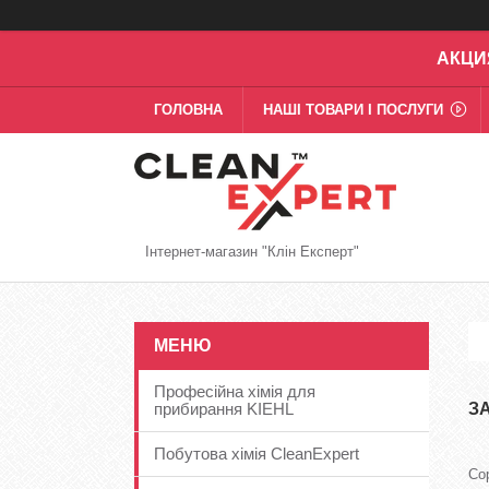
АКЦИ
ГОЛОВНА
НАШІ ТОВАРИ І ПОСЛУГИ
Інтернет-магазин "Клін Експерт"
Професійна хімія для
прибирання KIEHL
З
Побутова хімія CleanExpert