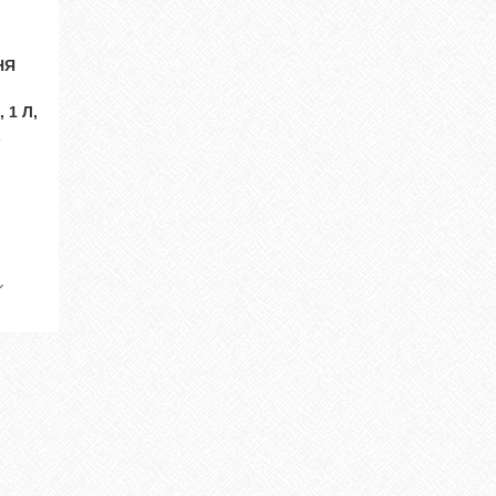
НЯ
 1 Л,
L