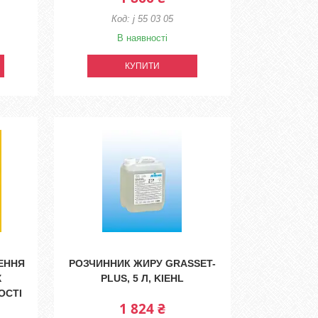
j 55 03 05
В наявності
КУПИТИ
ЕННЯ
РОЗЧИННИК ЖИРУ GRASSET-
Х
PLUS, 5 Л, KIEHL
ОСТІ
1 824 ₴