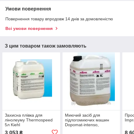
Умови повернення
Повернення товару впродовж 14 днів за домовленістю
Всі умови повернення
З цим товаром також замовляють
Захисна плівка для
Миючий засіб для
Про
лінолеуму Thermospeed
підлогомиючих машин
Impr
5л Kiehl
Dopomat-intenso,
допомат-интенсо 10 л
3 053
8 6
₴