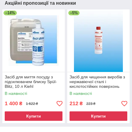
Акційні пропозиції та новинки
–14%
–5%
Засіб для миття посуду з
Засіб для чищення виробів з
підсилювачем блиску Spül-
нержавіючої сталі і
Blitz, 10 л Kiehl
кислотостійких поверхонь
Vinoxin,500 мл Kiehl
В наявності
В наявності
1 400
212
₴
₴
1 622 ₴
223 ₴
Купити
Купити