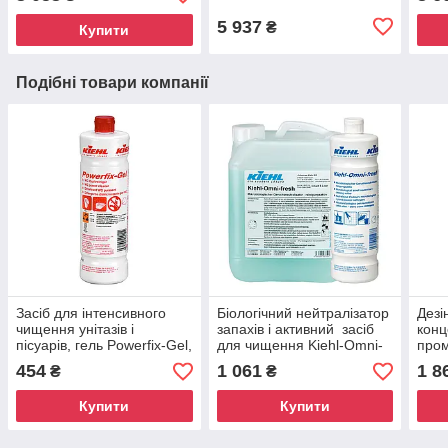
Kiehl
5 937
₴
Купити
Подібні товари компанії
Засіб для інтенсивного
Біологічний нейтралізатор
Дезі
чищення унітазів і
запахів і активний засіб
конц
пісуарів, гель Powerfix-Gel,
для чищення Kiehl-Omni-
пром
1л Kiehl
fresh, 1 л, Kiehl
гром
454
1 061
1 8
₴
₴
Bluto
Купити
Купити