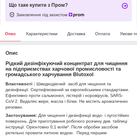
Що таке купити з Пром?
Замовлення під захистом
Опис
Характеристики
Доставка
Оплата
Умови п
Опис
Рідкий дезінфікуючий концентрат для чищення
на підприємствах харчової промисловості та
громадського харчування Blutoxol
Властивості :
Швидкодіючий засіб для чищення та
дезінфекції. Сертифікований за європейськими стандартами.
Ефективно проти сальмонел, лістерій і норовірусів, SARS-
CoV-2. Видаляє жири, масла і білки. Не містить ароматичних
речовин.
Застосування:
Для чищення і дезінфекції водо- і лугостійких
поверхонь. Для приготування робочого розчину див. таблиці
інструкції. Орієнтовно 0,1 мл/м². Після обробки засобом
ретельно промити питною водою. Перед першим