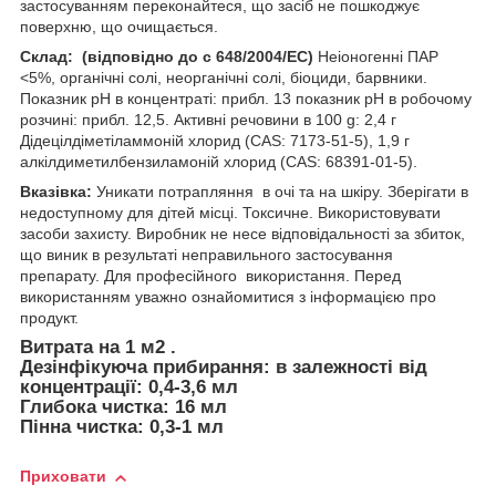
застосуванням переконайтеся, що засіб не пошкоджує
поверхню, що очищається.
Склад: (відповідно до с 648/2004/ЕС)
Неіоногенні ПАР
<5%, органічні солі, неорганічні солі, біоциди, барвники.
Показник pH в концентраті: прибл. 13 показник pH в робочому
розчині: прибл. 12,5. Активні речовини в 100 g: 2,4 г
Дідецілдіметіламмоній хлорид (CAS: 7173-51-5), 1,9 г
алкілдиметилбензиламоній хлорид (CAS: 68391-01-5).
Вказівка:
Уникати потрапляння в очі та на шкіру. Зберігати в
недоступному для дітей місці. Токсичне. Використовувати
засоби захисту. Виробник не несе відповідальності за збиток,
що виник в результаті неправильного застосування
препарату. Для професійного використання. Перед
використанням уважно ознайомитися з інформацією про
продукт.
Витрата на 1
м2
.
Дезінфікуюча прибирання:
в залежності від
концентрації: 0,4-3,6 мл
Глибока чистка:
16 мл
Пінна чистка:
0,3-1 мл
Приховати