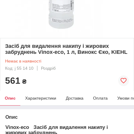
Засіб для видалення накипу і жирових
забруднень Vinox-eco, 1 л, Винокс Єко, KIEHL
Немає в наявності
Код: j 55 14 10
Роздріб
561
₴
Опис
Характеристики
Доставка
Оплата
Умови п
Опис
Vinox-eco Засіб для видалення накипу і
жирових забруднень