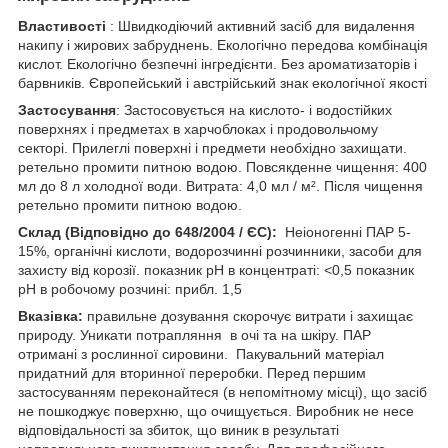
Властивості
: Швидкодіючий активний засіб для видалення
накипу і жирових забруднень. Екологічно передова комбінація
кислот. Екологічно безпечні інгредієнти. Без ароматизаторів і
барвників. Європейський і австрійський знак екологічної якості
Застосування
: Застосовується на кислото- і водостійких
поверхнях і предметах в харчоблоках і продовольчому
секторі. Прилеглі поверхні і предмети необхідно захищати.
ретельно промити питною водою. Повсякденне чищення: 400
мл до 8 л холодної води. Витрата: 4,0 мл / м². Після чищення
ретельно промити питною водою.
Склад (Відповідно до 648/2004 / ЄС):
Неіоногенні ПАР 5-
15%, органічні кислоти, водорозчинні розчинники, засоби для
захисту від корозії. показник pH в концентраті: <0,5 показник
pH в робочому розчині: прибл. 1,5
Вказівка:
правильне дозування скорочує витрати і захищає
природу. Уникати потрапляння в очі та на шкіру. ПАР
отримані з рослинної сировини. Пакувальний матеріал
придатний для вторинної переробки. Перед першим
застосуванням переконайтеся (в непомітному місці), що засіб
не пошкоджує поверхню, що очищується. Виробник не несе
відповідальності за збиток, що виник в результаті