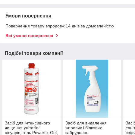
Умови повернення
Повернення товару впродовж 14 днів за домовленістю
Всі умови повернення
Подібні товари компанії
Засіб для інтенсивного
Засіб для видалення
Засі
чищення унітазів і
жирових і білкових
сані
пісуарів, гель Powerfix-Gel,
забруднень
свіж