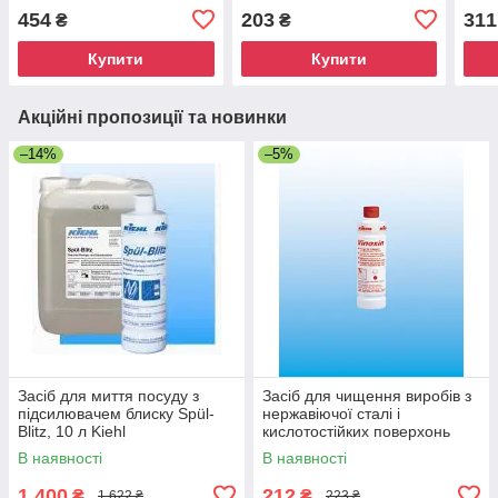
1л Kiehl
Microwave&Oven, 470 мл
запа
454
203
311
₴
₴
(4820201110355)
KIEH
Купити
Купити
Акційні пропозиції та новинки
–14%
–5%
Засіб для миття посуду з
Засіб для чищення виробів з
підсилювачем блиску Spül-
нержавіючої сталі і
Blitz, 10 л Kiehl
кислотостійких поверхонь
Vinoxin,500 мл Kiehl
В наявності
В наявності
1 400
212
₴
₴
1 622 ₴
223 ₴