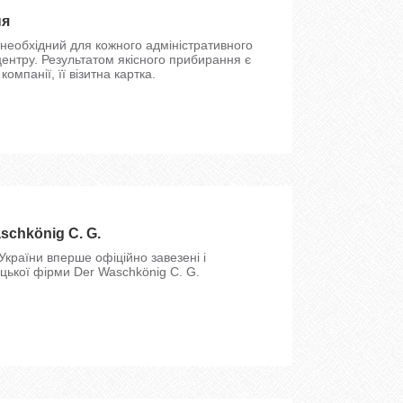
ня
необхідний для кожного адміністративного
центру. Результатом якісного прибирання є
компанії, її візитна картка.
schkönig C. G.
 України вперше офіційно завезені і
ецької фірми Der Waschkönig C. G.