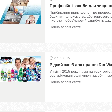
Професійні засоби для чищен
Прибирання приміщень – це процес, 
будинку підприємства або торгового 
чистота - обов'язковий атрибут іміджу 
Повна версія статті
07.05.2015
Рідкий засіб для прання Der Wa
У квітні 2015 року нами на територію
сертифіковані рідкі миючі засоби нім
Повна версія статті