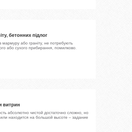
іту, бетонних підлог
з мармуру або граніту, не потребують
гого або сухого прибирання, помилково.
и витрин
ть абсолютно чистой достаточно сложно, но
 или находится на большой высоте – задание