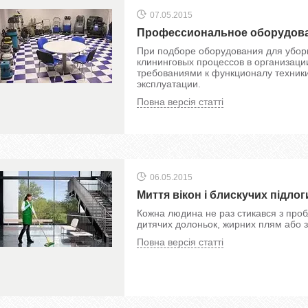
07.05.2015
Профессиональное оборудова
При подборе оборудования для убор
клининговых процессов в организаци
требованиями к функционалу техники
эксплуатации.
Повна версія статті
06.05.2015
Миття вікон і блискучих підло
Кожна людина не раз стикався з проб
дитячих долоньок, жирних плям або 
Повна версія статті