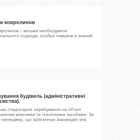
 и ковролинов
овролинов – весьма необходимое
ального подхода, особых навыков и знаний.
вання будівель (адміністративні
ємства).
ає стаціонарне перебування на об'єкті
еченням миючими та гігієнічними засобами. За
й менеджер, що забезпечує взаємодію між