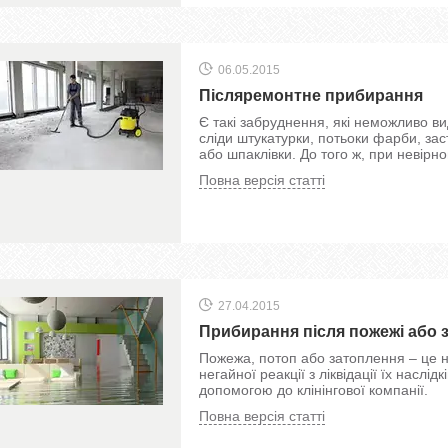
06.05.2015
Післяремонтне прибирання
Є такі забруднення, які неможливо 
сліди штукатурки, потьоки фарби, заст
або шпаклівки. До того ж, при невірн
Повна версія статті
27.04.2015
Прибирання після пожежі або 
Пожежа, потоп або затоплення – це н
негайної реакції з ліквідації їх насл
допомогою до клінінгової компанії.
Повна версія статті