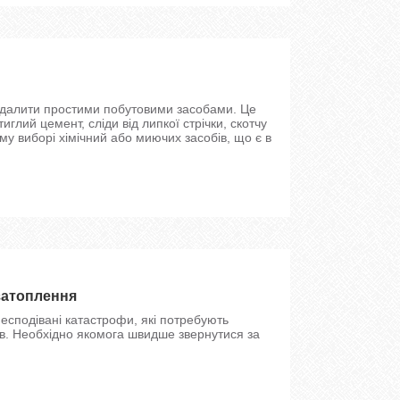
видалити простими побутовими засобами. Це
иглий цемент, сліди від липкої стрічки, скотчу
ому виборі хімічний або миючих засобів, що є в
затоплення
есподівані катастрофи, які потребують
ідків. Необхідно якомога швидше звернутися за