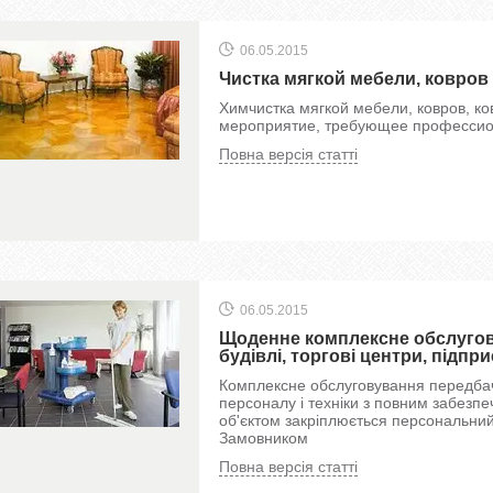
06.05.2015
Чистка мягкой мебели, ковров
Химчистка мягкой мебели, ковров, к
мероприятие, требующее профессион
Повна версія статті
06.05.2015
Щоденне комплексне обслугову
будівлі, торгові центри, підпри
Комплексне обслуговування передбач
персоналу і техніки з повним забезп
об'єктом закріплюється персональни
Замовником
Повна версія статті