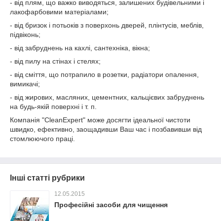
- від плям, що важко виводяться, залишених будівельними і
лакофарбовими матеріалами;
- від бризок і потьоків з поверхонь дверей, плінтусів, меблів,
підвіконь;
- від забруднень на кахлі, сантехніка, вікна;
- від пилу на стінах і стелях;
- від сміття, що потрапило в розетки, радіатори опалення,
вимикачі;
- від жирових, масляних, цементних, кальцієвих забруднень
на будь-якій поверхні і т. п.
Компанія "CleanExpert" може досягти ідеальної чистоти
швидко, ефективно, заощадивши Ваш час і позбавивши від
стомлюючого праці.
Інші статті рубрики
12.05.2015
Професійні засоби для чищення