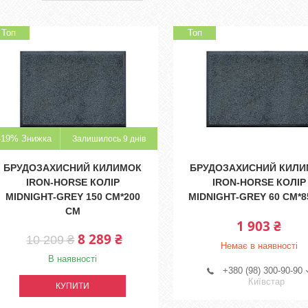
Топ
Топ
–19%
Залишилось 9 днів
БРУДОЗАХИСНИЙ КИЛИМОК
БРУДОЗАХИСНИЙ КИЛ
IRON-HORSE КОЛІР
IRON-HORSE КОЛІР
MIDNIGHT-GREY 150 СМ*200
MIDNIGHT-GREY 60 СМ*8
СМ
1 903 ₴
8 289 ₴
10 209 ₴
Немає в наявності
В наявності
+380 (98) 300-90-90
Київстар
КУПИТИ