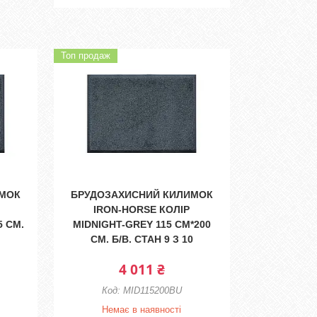
Топ продаж
ИМОК
БРУДОЗАХИСНИЙ КИЛИМОК
IRON-HORSE КОЛІР
5 СМ.
MIDNIGHT-GREY 115 СМ*200
СМ. Б/В. СТАН 9 З 10
4 011 ₴
MID115200BU
Немає в наявності