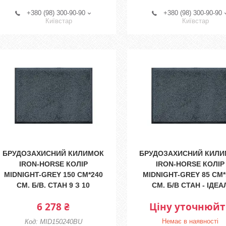
+380 (98) 300-90-90
+380 (98) 300-90-90
Київстар
Київстар
БРУДОЗАХИСНИЙ КИЛИМОК
БРУДОЗАХИСНИЙ КИЛ
IRON-HORSE КОЛІР
IRON-HORSE КОЛІР
MIDNIGHT-GREY 150 СМ*240
MIDNIGHT-GREY 85 СМ*
СМ. Б/В. СТАН 9 З 10
СМ. Б/В СТАН - ІДЕА
6 278 ₴
Ціну уточнюйт
Немає в наявності
MID150240BU