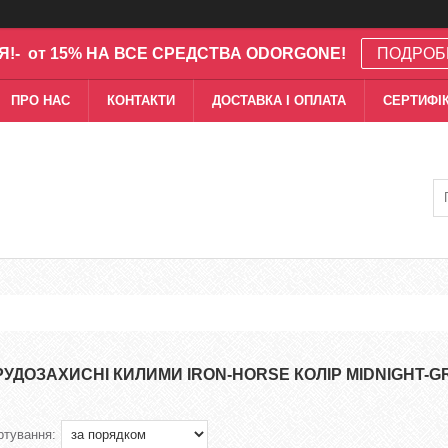
Я!- от 15% НА ВСЕ СРЕДСТВА ODORGONE!
ПОДРОБ
ПРО НАС
КОНТАКТИ
ДОСТАВКА І ОПЛАТА
СЕРТИФІК
РУДОЗАХИСНІ КИЛИМИ IRON-HORSE КОЛІР MIDNIGHT-G