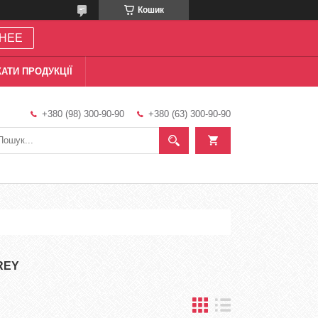
Кошик
НЕЕ
АТИ ПРОДУКЦІЇ
+380 (98) 300-90-90
+380 (63) 300-90-90
REY