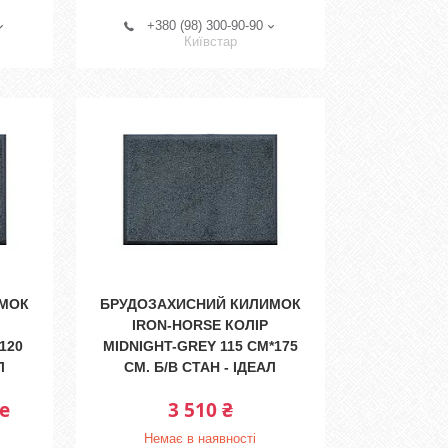
+380 (98) 300-90-90
Київстар
ИМОК
БРУДОЗАХИСНИЙ КИЛИМОК
IRON-HORSE КОЛІР
120
MIDNIGHT-GREY 115 СМ*175
Л
СМ. Б/В СТАН - ІДЕАЛ
е
3 510 ₴
Немає в наявності