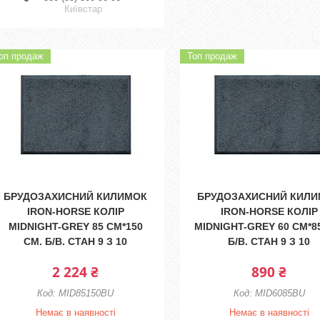
Київстар
оп продаж
Топ продаж
БРУДОЗАХИСНИЙ КИЛИМОК
БРУДОЗАХИСНИЙ КИЛ
IRON-HORSE КОЛІР
IRON-HORSE КОЛІР
MIDNIGHT-GREY 85 СМ*150
MIDNIGHT-GREY 60 СМ*8
СМ. Б/В. СТАН 9 З 10
Б/В. СТАН 9 З 10
2 224 ₴
890 ₴
MID85150BU
MID6085BU
Немає в наявності
Немає в наявності