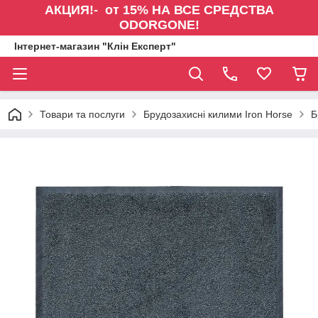
АКЦИЯ!- от 15% НА ВСЕ СРЕДСТВА
ODORGONE!
Інтернет-магазин "Клін Експерт"
Товари та послуги
Брудозахисні килими Iron Horse
Б