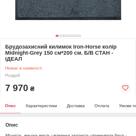
Брудозахисний килимок Iron-Horse колір
Midnight-Grey 150 см*200 см. Б/В СТАН -
ІДЕАЛ
Немає в наявності
Роздріб
7 970
₴
Опис
Характеристики
Доставка
Оплата
Умови п
Опис
Міцність, висока якість і відмінна здатність утримувати бруд -