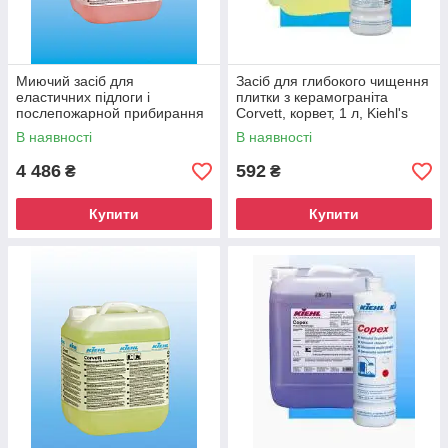
Миючий засіб для
Засіб для глибокого чищення
еластичних підлоги і
плитки з керамограніта
послепожарной прибирання
Corvett, корвет, 1 л, Kiehl's
Li-Ex, Лі-Єкс, 10 л, Kiehl's
В наявності
В наявності
4 486
592
₴
₴
Купити
Купити