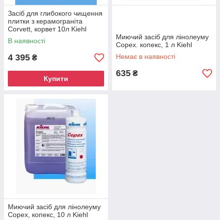
Засіб для глибокого чищення
плитки з керамограніта
Corvett, корвет 10л Kiehl
Миючий засіб для лінолеуму
В наявності
Copex. копекс, 1 л Kiehl
4 395
Немає в наявності
₴
635
₴
Купити
Миючий засіб для лінолеуму
Copex, копекс, 10 л Kiehl