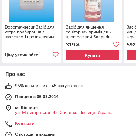
Dopomat-secur Засіб для
Засіб для чищення
Засі
хутро прибирання з
санітарних приміщень
чище
захисним і протиковзким
професійний Sanpurid-
кера
ефектом, 10 л Kiehl
Citro, санпурид-цитро, 1 л
корве
319
592
₴
Kiehl
Ціну уточнюйте
Купити
Про нас
95% позитивних з 45 відгуків за рік
Працює з 06.03.2014
м. Вінниця
ул. Магистратская 43, 3-й этаж, Вінниця, Україна
Контакти
Сьогодні вихідний