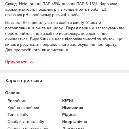
Склад: Неіоногенні ПАР <5%, аніонні ПАР 5-15%, барвники,
ароматизатори. показник pH в концентраті: прибл. 13
показник pH в робочому розчині: прибл. 11
Вказівка: Використовувати засоби захисту. Уникати
потрапляння в очі та на шкіру. Перед першим застосуванням
переконайтеся, що засіб не пошкоджує поверхню, що
очищається. Виробник не несе відповідальності за збиток, що
виник в результаті неправильного застосування препарату.
Для професійного використання.
Приховати
Характеристики
Основні
Виробник
KIEHL
Країна виробник
Німеччина
Тип засобу
Рідина
Особливість засобу
Неорганічне
Основне призначення
Для кахлю