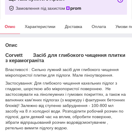
Замовлення під захистом
Опис
Характеристики
Доставка
Оплата
Умови п
Опис
Corvett Засіб для глибокого чищення плитки
з керамограніта
Властивості : Сильно лужний засіб для глибокого чищення
мікропористої плитки для підлоги. Мале піноутворення.
Застосування: Для глибокого чищення кахельних підлог з
гладкою, шорсткою або мікропористої поверхнею. Не
застосовувати на лінолеумних і гумових покриттях, а також на
вапняних кам'яних підлогах (з мармуру і фактурних бетонних
блоків)! Залежно від ступеню забруднення - 100-800 мл
засобу на 8 л холодної води. Розподілити робочий розчин по
підлозі, дати деякий час на вплив, обробити поверхню,
зібрати відпрацьований розчин водовідсмоктувачем ,
ретельно вимити підлогу водою.