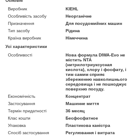
Основні
Виробник
KIEHL
Особливість засобу
Неорганічне
Призначення
Для посудомийних машин
Тип засобу
Рідина
Країна виробник
Німеччина
Усі характеристики
Особливості
Нова формула DIWA-Evo не
містить NTA
(нитрилотриуксусная
кислота), хлору і фосфату, і
тим самим сприяє
збереженню навколишнього
середовища і не пошкоджує
поверхню посуду.
Економічність
Концентрат
Застосування
Машинне миття
Термін придатності
36 месяц
Клас кошти
Бесфосфатное
Упаковка
Пластикова каністра
Спосіб застосування
Регулювання і витрата