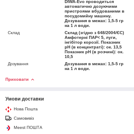
DIWA-Evo проводиться
автоматично дозуючими
пристроями вбудованими в
посудомийну машину.
Дозування в межах: 1,5-5 гр
на 1 л води.
Склад
Склад (згідно з 648/2004/ЄС)
Амфотерні ПАР< 5, луги,
інгібітор корозії. Показник
рН (в концентраті): ок. 13,5
Показник рН (в розчині): ок.
10,5
Дозування
Дозування в межах: 1,5-5 гр
на 1 л води.
Приховати
Умови доставки
Нова Пошта
Самовивіз
Meest ПОШТА