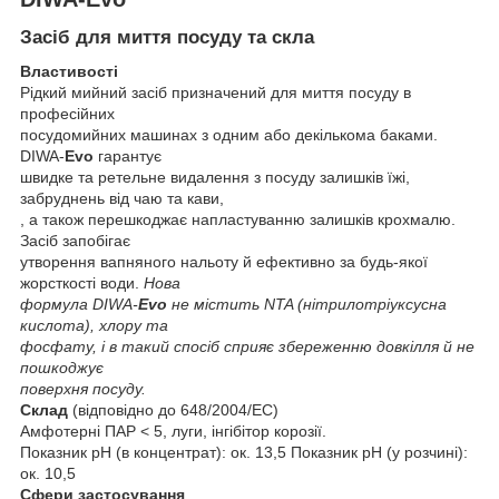
Засіб для миття посуду та скла
Властивості
Рідкий мийний засіб призначений для миття посуду в
професійних
посудомийних машинах з одним або декількома баками.
DIWA-
Evo
гарантує
швидке та ретельне видалення з посуду залишків їжі,
забруднень від чаю та кави,
, а також перешкоджає напластуванню залишків крохмалю.
Засіб запобігає
утворення вапняного нальоту й ефективно за будь-якої
жорсткості води.
Нова
формула DIWA-
Evo
не містить NTA (нітрилотріуксусна
кислота), хлору та
фосфату, і в такий спосіб сприяє збереженню довкілля й не
пошкоджує
поверхня посуду.
Склад
(відповідно до 648/2004/EС)
Амфотерні ПАР < 5, луги, інгібітор корозії.
Показник pH (в концентрат): ок. 13,5 Показник pH (у розчині):
ок. 10,5
Сфери застосування