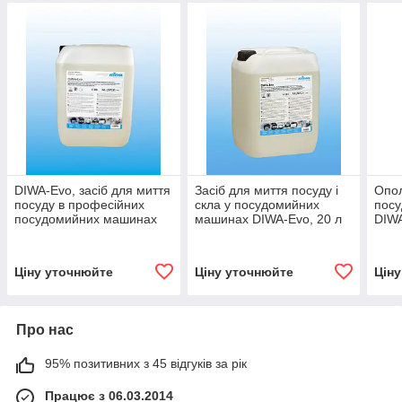
DIWA-Evo, засіб для миття
Засіб для миття посуду і
Опол
посуду в професійних
скла у посудомийних
пос
посудомийних машинах
машинах DIWA-Evo, 20 л
DIWA
20 л. KIEHL
Kiehl
Ціну уточнюйте
Ціну уточнюйте
Цін
Про нас
95% позитивних з 45 відгуків за рік
Працює з 06.03.2014