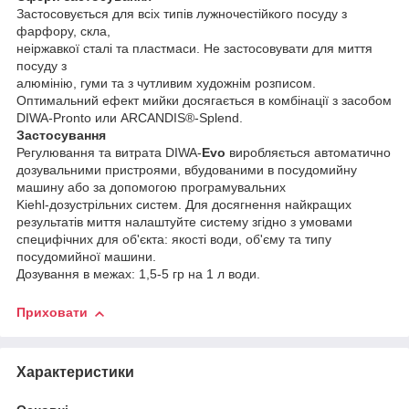
Застосовується для всіх типів лужночестійкого посуду з
фарфору, скла,
неіржавкої сталі та пластмаси. Не застосовувати для миття
посуду з
алюмінію, гуми та з чутливим художнім розписом.
Оптимальний ефект мийки досягається в комбінації з засобом
DIWA-Pronto или ARCANDIS®-Splend.
Застосування
Регулювання та витрата DIWA-
Evo
виробляється автоматично
дозувальними пристроями, вбудованими в посудомийну
машину або за допомогою програмувальних
Kiehl-дозустрільних систем. Для досягнення найкращих
результатів миття налаштуйте систему згідно з умовами
специфічних для об'єкта: якості води, об'єму та типу
посудомийної машини.
Дозування в межах: 1,5-5 гр на 1 л води.
Приховати
Характеристики