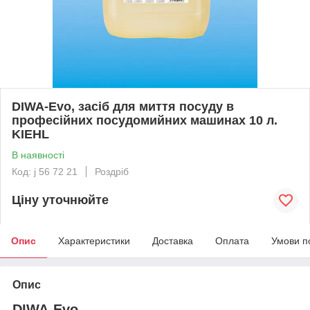
DIWA-Evo, засіб для миття посуду в
професійних посудомийних машинах 10 л.
KIEHL
В наявності
Код: j 56 72 21
Роздріб
Ціну уточнюйте
Опис
Характеристики
Доставка
Оплата
Умови п
Опис
DIWA-Evo