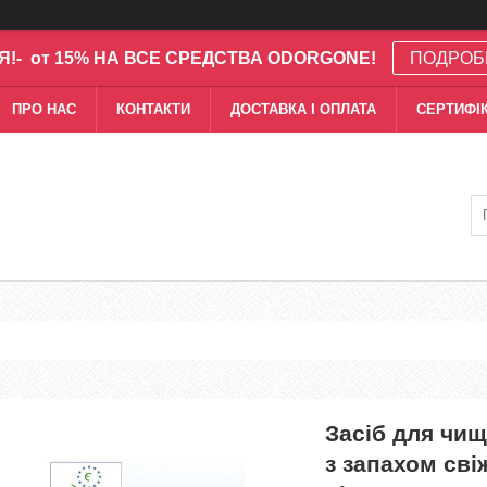
Я!- от 15% НА ВСЕ СРЕДСТВА ODORGONE!
ПОДРОБ
ПРО НАС
КОНТАКТИ
ДОСТАВКА І ОПЛАТА
СЕРТИФІК
Засіб для чи
з запахом сві