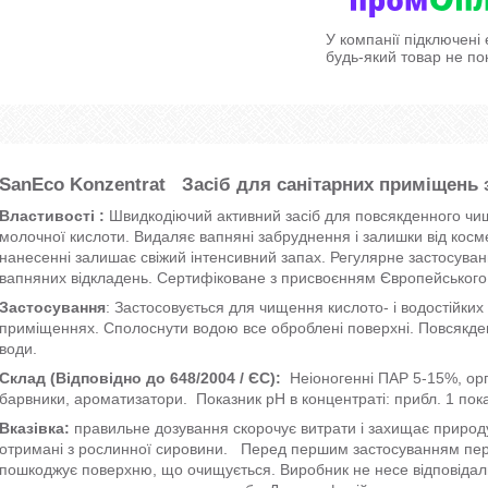
У компанії підключені
будь-який товар не по
SanEco Konzentrat
Засіб для санітарних приміщень з
Властивості :
Швидкодіючий активний засіб для повсякденного чи
молочної кислоти. Видаляє вапняні забруднення і залишки від кос
нанесенні залишає свіжий інтенсивний запах. Регулярне застосува
вапняних відкладень. Сертифіковане з присвоєнням Європейського з
Застосування
: Застосовується для чищення кислото- і водостійких
приміщеннях. Сполоснути водою все оброблені поверхні. Повсякде
води.
Склад (Відповідно до 648/2004 / ЄС):
Неіоногенні ПАР 5-15%, орга
барвники, ароматизатори. Показник pH в концентраті: прибл. 1 пока
Вказівка:
правильне дозування скорочує витрати і захищає природу
отримані з рослинної сировини. Перед першим застосуванням перек
пошкоджує поверхню, що очищується. Виробник не несе відповідальн