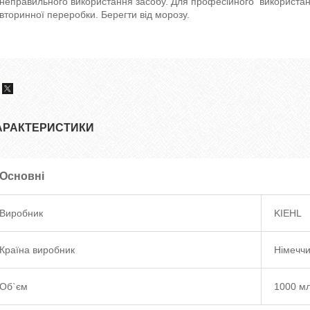
неправильного використання засобу. Для професійного використан
вторинної переробки. Берегти від морозу.
АРАКТЕРИСТИКИ
Основні
Виробник
KIEHL
Країна виробник
Німечч
Об`єм
1000 м