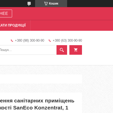
Кошик
НЕЕ
АТИ ПРОДУКЦІЇ
+380 (98) 300-90-90
+380 (63) 300-90-90
щення санітарних приміщень
жості SanEco Konzentrat, 1