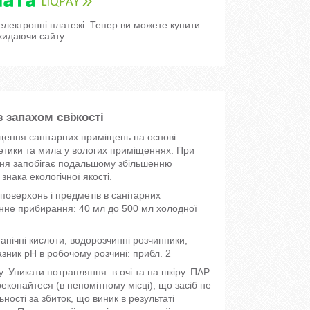
 електронні платежі. Тепер ви можете купити
кидаючи сайту.
 запахом свіжості
щення санітарних приміщень на основі
метики та мила у вологих приміщеннях. При
ння запобігає подальшому збільшенню
нака екологічної якості.
 поверхонь і предметів в санітарних
нне прибирання: 40 мл до 500 мл холодної
нічні кислоти, водорозчинні розчинники,
зник pH в робочому розчині: прибл. 2
. Уникати потрапляння в очі та на шкіру. ПАР
онайтеся (в непомітному місці), що засіб не
ості за збиток, що виник в результаті