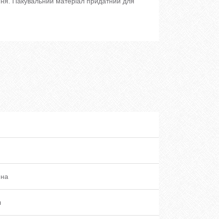
ня. Пакувальний матеріал придатний для
ина
л