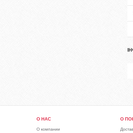
І
О НАС
О ПО
О компании
Доста