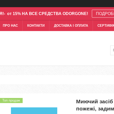
Я!- от 15% НА ВСЕ СРЕДСТВА ODORGONE!
ПОДРОБ
ПРО НАС
КОНТАКТИ
ДОСТАВКА І ОПЛАТА
СЕРТИФІК
Топ продаж
Миючий засіб
пожежі, задим