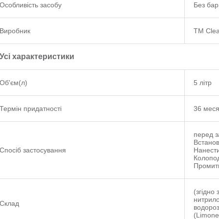
Особливість засобу
Без бар
Виробник
TM Clea
Усі характеристики
Об'єм(л)
5 літр
Термін придатності
36 мес
перед з
Встанов
Спосіб застосування
Нанести
Колопод
Промити
(згідно
нитрило
Склад
водороз
(Limone