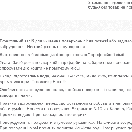
У компанії підключені
будь-який товар не по
Ефективний засіб для чищення поверхонь після пожежі або задимле
забруднення. Низький рівень піноутворення.
Виготовлено на базі німецької концентрованої професійної хімії.
Увага! Засіб розчиняє верхній шар фарби на забарвлених поверхн
спробувати дію кошти не помітному місці.
Склад: підготовлена вода, неіонні ПАР <5%, мило <5%, комплексні 
ароматизатори. Показник рН ок. 9.
Особливості застосування: на водостійких поверхнях і тканинах, які 
виводить плями.
Правила застосування: перед застосуванням спробувати в непомітн
або струмінь. Нанести на поверхню. Витримати 3-10 хв. Колоподіб
Промити водою. При необхідності повторити.
Попередження: працювати в гумових рукавичках. Не вживати всереди
При попаданні в очі промити великою кількістю води і звернутися д