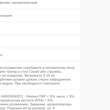
вників і ароматизаторів
nexpert
яц
астосуванням спробувати в непомітному місці.
ити тригер в стан Спрей або струмінь.
 на поверхню. Витримати 3-10 хв.
ібними рухами щіткою стерти забруднення.
 водою. При необхідності повторити.
 з 648/2004/ЄС) - Неіонні ПАР < 5%, мило < 5%,
триуксусная кислота (NTA) < 5%,
чинні розчинники, барвники, ароматизатори
ne). Показник рН (в розчині): ок. 9