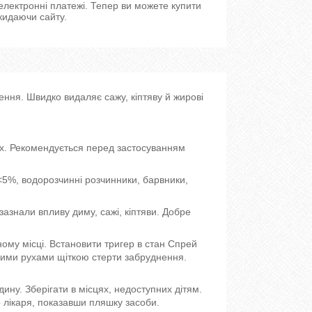
 електронні платежі. Тепер ви можете купити
кидаючи сайту.
ння. Швидко видаляє сажу, кіптяву й жирові
ях. Рекомендується перед застосуванням
<5%, водорозчинні розчинники, барвники,
зазнали впливу диму, сажі, кіптяви. Добре
ому місці. Встановити тригер в стан Спрей
ними рухами щіткою стерти забруднення.
ну. Зберігати в місцях, недоступних дітям.
о лікаря, показавши пляшку засоби.