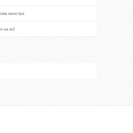
ова каністра
мл на м2