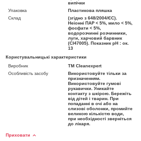
випічки
Упаковка
Пластикова пляшка
Склад
(згідно з 648/2004/ЄС).
Неіонні ПАР < 5%, мило < 5%,
фосфати < 5%,
водорозчинні розчинники,
луги, харчовий барвник
(СІ47005). Показник рН : ок.
13
Користувальницькі характеристики
Виробник
TM Cleanexpert
Особливість засобу
Використовуйте тільки за
призначенням.
Використовуйте гумові
рукавички. Уникайте
контакту з шкірою. Бережіть
від дітей і тварин. При
попаданні в очі або на
слизові оболонки, промийте
великою кількістю води,
при необхідності зверніться
до лікаря.
Приховати