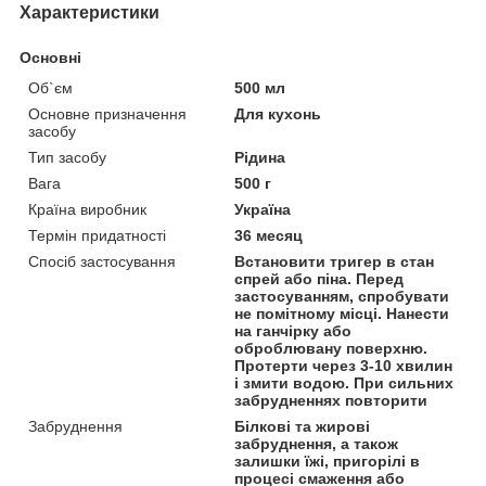
Характеристики
Основні
Об`єм
500 мл
Основне призначення
Для кухонь
засобу
Тип засобу
Рідина
Вага
500 г
Країна виробник
Україна
Термін придатності
36 месяц
Спосіб застосування
Встановити тригер в стан
спрей або піна. Перед
застосуванням, спробувати
не помітному місці. Нанести
на ганчірку або
оброблювану поверхню.
Протерти через 3-10 хвилин
і змити водою. При сильних
забрудненнях повторити
Забруднення
Білкові та жирові
забруднення, а також
залишки їжі, пригорілі в
процесі смаження або