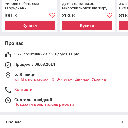
жирових і білкових
духовок, витяжок,
зали
забруднень
мікрохвильовок від жиру
Extr
Microwave&Oven, 1 літр
Microwave&Oven, 470 мл
мл, 
391
203
818
₴
₴
(4820201110454)
Купити
Купити
Про нас
95% позитивних з 45 відгуків за рік
Працює з 06.03.2014
м. Вінниця
ул. Магистратская 43, 3-й этаж, Вінниця, Україна
Контакти
Сьогодні вихідний
Показати весь графік роботи
Про нас