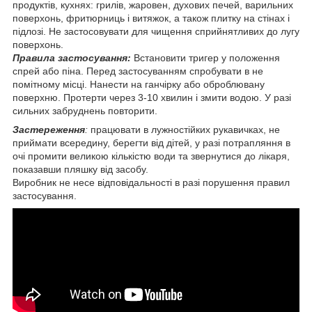
продуктів, кухнях: грилів, жаровен, духових печей, варильних
поверхонь, фритюрниць і витяжок, а також плитку на стінах і
підлозі. Не застосовувати для чищення сприйнятливих до лугу
поверхонь.
Правила застосування:
Встановити тригер у положення
спрей або піна. Перед застосуванням спробувати в не
помітному місці. Нанести на ганчірку або оброблювану
поверхню. Протерти через 3-10 хвилин і змити водою. У разі
сильних забруднень повторити.
Застереження
:
працювати в лужностійких рукавичках, не
приймати всередину, берегти від дітей, у разі потрапляння в
очі промити великою кількістю води та звернутися до лікаря,
показавши пляшку від засобу.
Виробник не несе відповідальності в разі порушення правил
застосування.