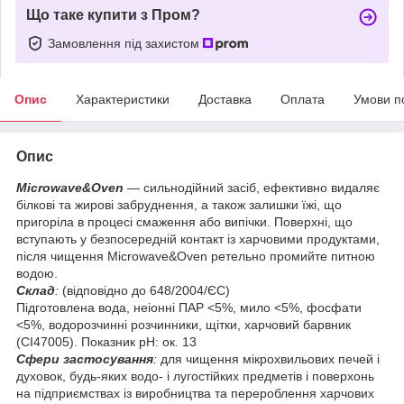
Що таке купити з Пром?
Замовлення під захистом
Опис
Характеристики
Доставка
Оплата
Умови п
Опис
Microwave&Oven
— сильнодійний засіб, ефективно видаляє
білкові та жирові забруднення, а також залишки їжі, що
пригоріла в процесі смаження або випічки. Поверхні, що
вступають у безпосередній контакт із харчовими продуктами,
після чищення Microwave&Oven ретельно промийте питною
водою.
Склад
:
(відповідно до 648/2004/ЄС)
Підготовлена вода, неіонні ПАР <5%, мило <5%, фосфати
<5%, водорозчинні розчинники, щітки, харчовий барвник
(CI47005). Показник pH: ок. 13
Сфери застосування
:
для чищення мікрохвильових печей і
духовок, будь-яких водо- і лугостійких предметів і поверхонь
на підприємствах із виробництва та перероблення харчових