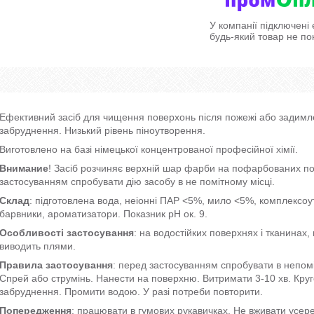
У компанії підключені
будь-який товар не по
Ефективний засіб для чищення поверхонь після пожежі або задимле
забруднення. Низький рівень піноутворення.
Виготовлено на базі німецької концентрованої професійної хімії.
Внимание
! Засіб розчиняє верхній шар фарби на пофарбованих п
застосуванням спробувати дію засобу в не помітному місці.
Склад
: підготовлена вода, неіонні ПАР <5%, мило <5%, комплексоу
барвники, ароматизатори. Показник pH ок. 9.
Особливості застосування
: на водостійких поверхнях і тканинах,
виводить плями.
Правила застосування
: перед застосуванням спробувати в непомі
Спрей або струмінь. Нанести на поверхню. Витримати 3-10 хв. Кру
забруднення. Промити водою. У разі потреби повторити.
Попередження
: працювати в гумових рукавичках. Не вживати усере