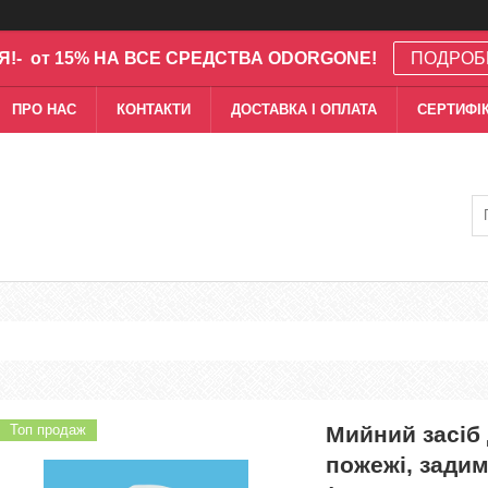
Я!- от 15% НА ВСЕ СРЕДСТВА ODORGONE!
ПОДРОБ
ПРО НАС
КОНТАКТИ
ДОСТАВКА І ОПЛАТА
СЕРТИФІК
Топ продаж
Мийний засіб
пожежі, задим