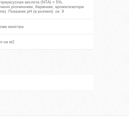
триуксусная кислота (NTA) < 5%,
чинні розчинники, барвники, ароматизатори
ne). Показник рН (в розчині): ок. 9
ова каністра
мл на м2