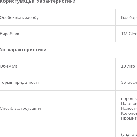
Користувацькі характеристики
Особливість засобу
Без бар
Виробник
TM Clea
Усі характеристики
Об'єм(л)
10 літр
Термін придатності
36 мес
перед з
Встанов
Спосіб застосування
Нанести
Колопод
Промити
(згідно