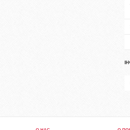
І
О НАС
О ПО