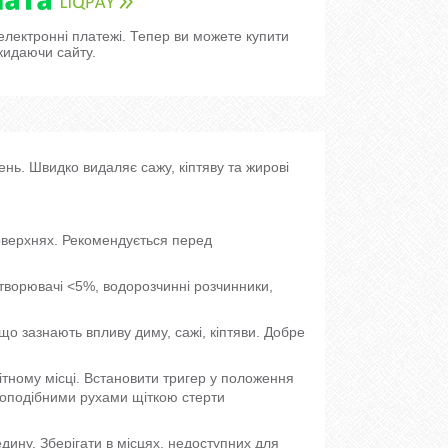
 електронні платежі. Тепер ви можете купити
кидаючи сайту.
нь. Швидко видаляє сажу, кіптяву та жирові
оверхнях. Рекомендується перед
творювачі <5%, водорозчинні розчинники,
 що зазнають впливу диму, сажі, кіптяви. Добре
тному місці. Встановити тригер у положення
гоподібними рухами щіткою стерти
дину. Зберігати в місцях, недоступних для