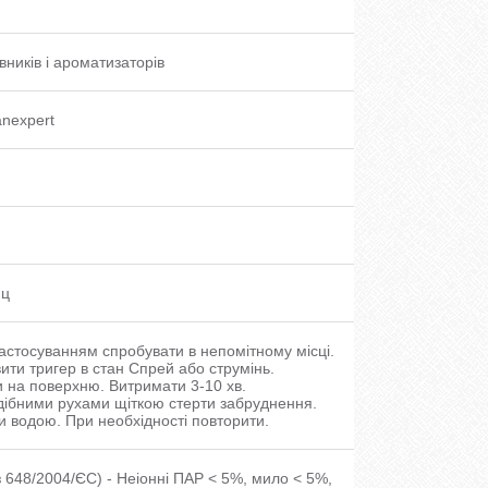
вників і ароматизаторів
nexpert
яц
астосуванням спробувати в непомітному місці.
ити тригер в стан Спрей або струмінь.
 на поверхню. Витримати 3-10 хв.
ібними рухами щіткою стерти забруднення.
 водою. При необхідності повторити.
 з 648/2004/ЄС) - Неіонні ПАР < 5%, мило < 5%,