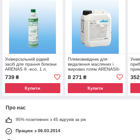
Універсальний рідкий
Плямовивідник для
Унів
засіб для прання білизни
видалення масляних і
приб
ARENAS ® -eco, 1 л,
жирових плям ARENAS®-
прим
KIEHL
exet 1, 5л, Kiehl
сани
739
8 271
352
₴
₴
Купити
Купити
Про нас
95% позитивних з 45 відгуків за рік
Працює з 06.03.2014