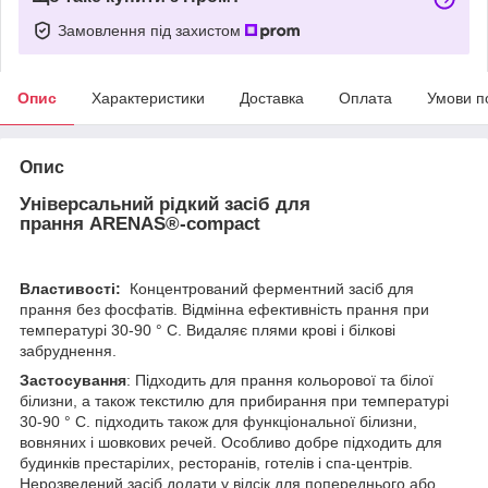
Замовлення під захистом
Опис
Характеристики
Доставка
Оплата
Умови п
Опис
Універсальний рідкий засіб для
прання
ARENAS®-compact
Властивості:
Концентрований ферментний засіб для
прання без фосфатів. Відмінна ефективність прання при
температурі 30-90 ° С. Видаляє плями крові і білкові
забруднення.
Застосування
: Підходить для прання кольорової та білої
білизни, а також текстилю для прибирання при температурі
30-90 ° С. підходить також для функціональної білизни,
вовняних і шовкових речей. Особливо добре підходить для
будинків престарілих, ресторанів, готелів і спа-центрів.
Нерозведений засіб додати у відсік для попереднього або