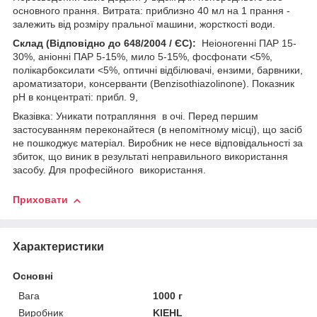
основного прання. Витрата: приблизно 40 мл на 1 прання -
залежить від розміру пральної машини, жорсткості води.
Склад (Відповідно до 648/2004 / ЄС):
Неіоногенні ПАР 15-
30%, аніонні ПАР 5-15%, мило 5-15%, фосфонати <5%,
полікарбоксилати <5%, оптичні відбілювачі, ензими, барвники,
ароматизатори, консерванти (Benzisothiazolinone). Показник
pH в концентраті: прибл. 9,
Вказівка: Уникати потрапляння в очі. Перед першим
застосуванням переконайтеся (в непомітному місці), що засіб
не пошкоджує матеріал. Виробник не несе відповідальності за
збиток, що виник в результаті неправильного використання
засобу. Для професійного використання.
Приховати
Характеристики
Основні
Вага
1000 г
Виробник
KIEHL