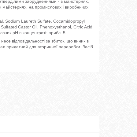
атверділими забрудненнями - в майстернях,
их майстернях, на промислових і виробничих
l, Sodium Laureth Sulfate, Cocamidopropyl
ulfated Castor Oil, Phenoxyethanol, Citric Acid,
казник pH в концентраті: прибл. 5
несе відповідальності за збиток, що виник в
іал придатний для вторинної переробки. Засіб
.