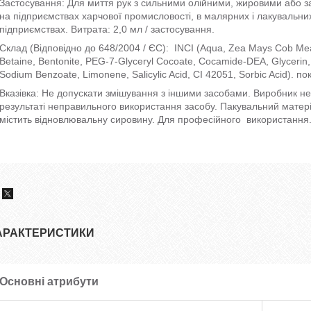
Застосування: Для миття рук з сильними олійними, жировими або з
на підприємствах харчової промисловості, в малярних і лакувальн
підприємствах. Витрата: 2,0 мл / застосування.
Склад (Відповідно до 648/2004 / ЄС): INCI (Aqua, Zea Mays Cob Mea
Betaine, Bentonite, PEG-7-Glyceryl Cocoate, Cocamide-DEA, Glycerin, S
Sodium Benzoate, Limonene, Salicylic Acid, CI 42051, Sorbic Acid). по
Вказівка: Не допускати змішування з іншими засобами. Виробник не 
результаті неправильного використання засобу. Пакувальний матер
містить відновлювальну сировину. Для професійного використання
АРАКТЕРИСТИКИ
Основні атрибути