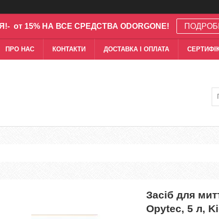
Я!- от 15% НА ВСЕ СРЕДСТВА ODORGONE!
ПОДРОБ
ПРО НАС
КОНТАКТИ
ДОСТАВКА І ОПЛАТА
СЕРТИФІК
Засіб для мит
Opytec, 5 л, K