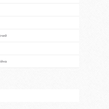
ючий
ійна