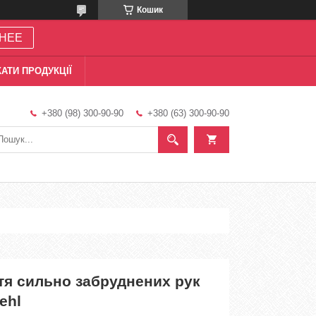
Кошик
НЕЕ
АТИ ПРОДУКЦІЇ
+380 (98) 300-90-90
+380 (63) 300-90-90
тя сильно забруднених рук
iehl