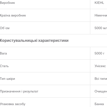
Виробник
KIEHL
Країна виробник
Німечч
Об`єм
5000 м
Користувальницькі характеристики
Вага
5000 г
Стать
Унісекс
Тип шкіри
Всі тип
Призначення і результат
Очище
Упаковка засобу
Банка