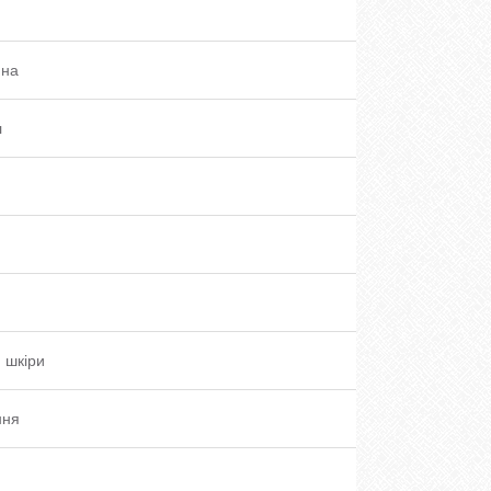
ина
л
и шкіри
ння