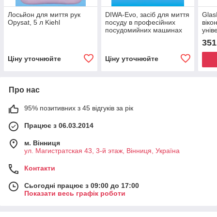
Лосьйон для миття рук
DIWA-Evo, засіб для миття
Glas
Opysat, 5 л Kiehl
посуду в професійних
віко
посудомийних машинах
унів
20 л. KIEHL
чище
351
Ціну уточнюйте
Ціну уточнюйте
Про нас
95% позитивних з 45 відгуків за рік
Працює з 06.03.2014
м. Вінниця
ул. Магистратская 43, 3-й этаж, Вінниця, Україна
Контакти
Сьогодні працює з 09:00 до 17:00
Показати весь графік роботи