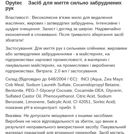
Opytec Засіб для миття сильно забруднених
рук
Властивості : Високоякісне в'язке мило для видалення
масляних, жирових і затверділих забруднень. Інтенсивне і
щадне очищення. Захист і догляд за шкірою. Надзвичайно
економічний в споживанні. Після тривалого зберігання засіб
збовтати!
Застосування: Для миття рук з сильними олійними, жировими
або затверділими забрудненнями - в майстернях, на
підприємствах харчової промисловості, в малярних і
лакувальних майстернях, на промислових і виробничих
підприємствах. Витрата: 2,0 мл / застосування.
Склад (Відповідно до 648/2004 / ЄС): INCI (Aqua, Zea Mays
Cob Meal, Sodium Laureth Sulfate, Cocamidopropyl Betaine,
Bentonite, PEG-7-Glyceryl Cocoate, Cocamide-DEA, Glycerin,
Sulfated Castor Oil, Phenoxyethanol, Citric Acid, Sodium
Benzoate, Limonene, Salicylic Acid, CI 42051, Sorbic Acid).
показник pH в концентраті: прибл. 5
Вказівка: Не допускати змішування з іншими засобами.
Виробник не несе відповідальності за збиток, що виник в
результаті неправильного використання засобу. Пакувальний
матеріал придатний для вторинної переробки. Засіб містить