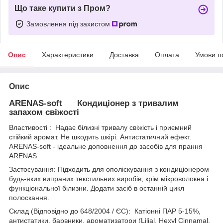
Що таке купити з Пром?
Замовлення під захистом
Опис
Характеристики
Доставка
Оплата
Умови п
Опис
ARENAS-soft Кондиціонер з тривалим
запахом свіжості
Властивості : Надає білизні тривалу свіжість і приємний
стійкий аромат. Не шкодить шкірі. Антистатичний ефект.
ARENAS-soft - ідеальне доповнення до засобів для прання
ARENAS.
Застосування: Підходить для ополіскування з кондиціонером
будь-яких випраних текстильних виробів, крім мікроволокна і
функціональної білизни. Додати засіб в останній цикл
полоскання.
Склад (Відповідно до 648/2004 / ЄС): Катіонні ПАР 5-15%,
антистатики, барвники, ароматизатори (Lilial, Hexyl Cinnamal,