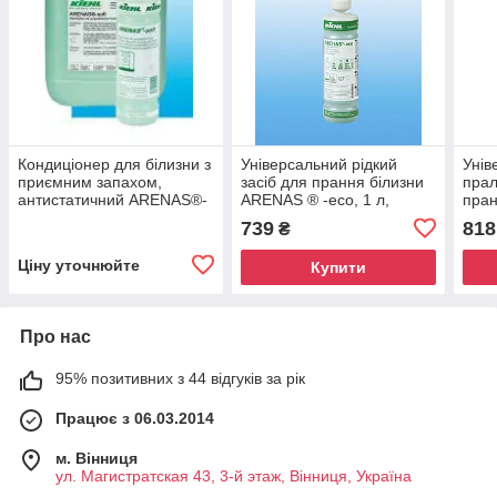
Кондиціонер для білизни з
Універсальний рідкий
Унів
приємним запахом,
засіб для прання білизни
прал
антистатичний ARENAS®-
ARENAS ® -eco, 1 л,
пран
soft, 20 л, 1000 стирок
KIEHL
comp
739
818
₴
Ціну уточнюйте
Купити
Про нас
95% позитивних з 44 відгуків за рік
Працює з 06.03.2014
м. Вінниця
ул. Магистратская 43, 3-й этаж, Вінниця, Україна