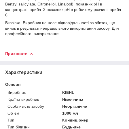
Benzyl salicylate, Citronellol, Linalool). показник pH в
концентраті: прибл. 3 показник pH в робочому розчині: прибл.
6
Вказівка: Виробник не несе відповідальності за збиток, що
виник в результаті неправильного використання засобу. Для
професійного використання.
Приховати
Характеристики
Основні
Виробник
KIEHL
Країна виробник
Німеччина
Особливість засобу
Неорганічне
Об`єм
1000 мл
Тип
Кондиціонер
Тип білизни
Будь-яке