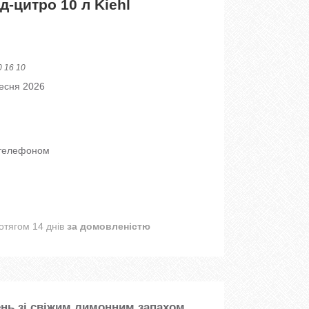
д-цитро 10 л Kiehl
0 16 10
ресня 2026
 телефоном
отягом 14 днів
за домовленістю
нь зі свіжим лимонним запахом