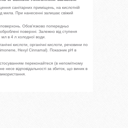
ення санітарних приміщень, на кислотній
від мила. При нанесенні залишає свіжий
х поверхонь. Обов'язково попередньо
оброблені поверхні. Залежно від ступеня
 мл в 4 л холодної води.
нічні кислоти, органічні кислоти, речовини по
Limonene, Hexyl Cinnamal). Показник pH в
застосуванням переконайтеся (в непомітному
е несе відповідальності за збиток, що виник в
використання.