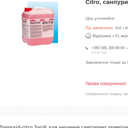
Citro, санпури
Ціну уточнюйте
Під замовлення
Код:
j 4
Відправка з 01 ве
+380 (98) 300-90-90
Київстар
Замовлення тільки за
повернення товару пр
Sanpurid-citro
Засіб для чищення санітарних приміще