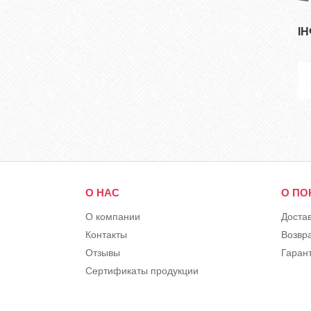
І
О НАС
О ПО
О компании
Доста
Контакты
Возвр
Отзывы
Гарант
Сертификаты продукции