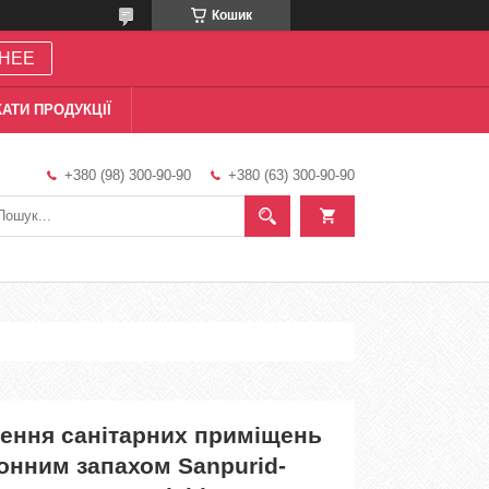
Кошик
НЕЕ
АТИ ПРОДУКЦІЇ
+380 (98) 300-90-90
+380 (63) 300-90-90
щення санітарних приміщень
онним запахом Sanpurid-