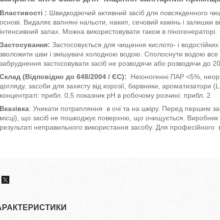
Властивості :
Швидкодіючий активний засіб для повсякденного чищ
основі. Видаляє вапняні нальоти, накип, сечовий камінь і залишки 
інтенсивний запах. Можна використовувати також в піногенераторі.
Застосування:
Застосовується для чищення кислото- і водостійки
зволожити шви і змішувачі холодною водою. Сполоснути водою все 
забруднення застосовувати засіб не розводячи або розводячи до 20
Склад (Відповідно до 648/2004 / ЄС):
Неіоногенні ПАР <5%, неорга
догляду, засоби для захисту від корозії, барвники, ароматизатори (
концентраті: прибл. 0,5 показник pH в робочому розчині: прибл. 2
Вказівка
: Уникати потрапляння в очі та на шкіру. Перед першим 
місці), що засіб не пошкоджує поверхню, що очищується. Виробник н
результаті неправильного використання засобу. Для професійного 
АРАКТЕРИСТИКИ