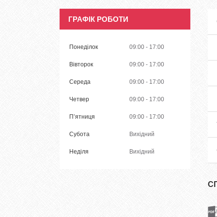
ГРАФІК РОБОТИ
Понеділок
09:00
17:00
Вівторок
09:00
17:00
Середа
09:00
17:00
Четвер
09:00
17:00
Пʼятниця
09:00
17:00
Субота
Вихідний
Неділя
Вихідний
С