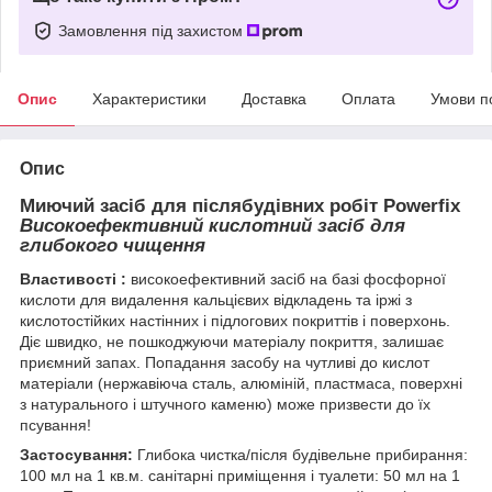
Замовлення під захистом
Опис
Характеристики
Доставка
Оплата
Умови п
Опис
Миючий засіб для післябудівних робіт Powerfix
Високоефективний кислотний засіб для
глибокого чищення
Властивості :
високоефективний засіб на базі фосфорної
кислоти для видалення кальцієвих відкладень та іржі з
кислотостійких настінних і підлогових покриттів і поверхонь.
Діє швидко, не пошкоджуючи матеріалу покриття, залишає
приємний запах. Попадання засобу на чутливі до кислот
матеріали (нержавіюча сталь, алюміній, пластмаса, поверхні
з натурального і штучного каменю) може призвести до їх
псування!
Застосування:
Глибока чистка/після будівельне прибирання:
100 мл на 1 кв.м. санітарні приміщення і туалети: 50 мл на 1