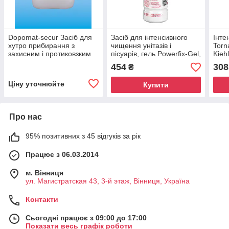
Dopomat-secur Засіб для
Засіб для інтенсивного
Інте
хутро прибирання з
чищення унітазів і
Torn
захисним і протиковзким
пісуарів, гель Powerfix-Gel,
Kieh
ефектом, 10 л Kiehl
1л Kiehl
454
308
₴
Ціну уточнюйте
Купити
Про нас
95% позитивних з 45 відгуків за рік
Працює з 06.03.2014
м. Вінниця
ул. Магистратская 43, 3-й этаж, Вінниця, Україна
Контакти
Сьогодні працює з 09:00 до 17:00
Показати весь графік роботи