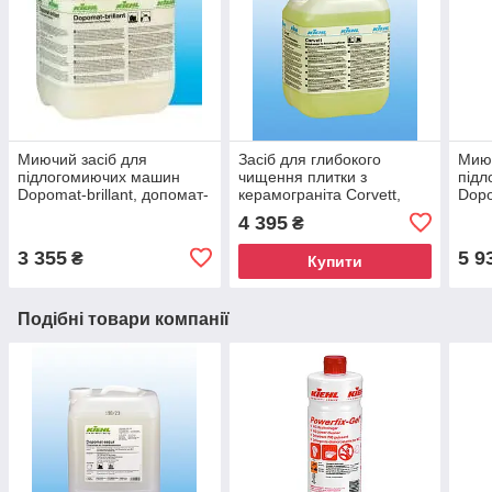
Миючий засіб для
Засіб для глибокого
Миюч
підлогомиючих машин
чищення плитки з
під
Dopomat-brillant, допомат-
керамограніта Corvett,
Dopo
діамант 10 л Kiehl
корвет 10л Kiehl
допо
4 395
₴
Kieh
3 355
5 9
₴
Купити
Подібні товари компанії