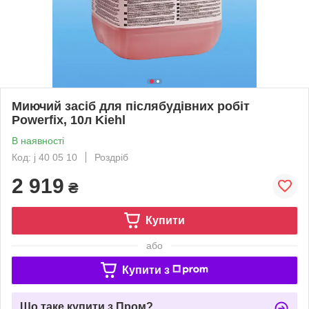
Миючий засіб для післябудівних робіт
Powerfix, 10л Kiehl
В наявності
Код: j 40 05 10
Роздріб
2 919
₴
Купити
або
Купити з
Що таке купити з Пром?