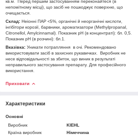
кв.м. Перед першим застосуванням переконайтеся (в
непомітному місці), що засіб не пошкоджує поверхню, що
очищається.
Склад:
Неіонні ПАР <5%, органічні й неорганічні кислоти,
інгібітори корозії, барвники, ароматизатори (Methylpropanal,
Citronellol, Amylcinnamal). Показник рН (в концентраті): бл. 0,5.
Показник рН (в розчині): бл.1.
Вказівка:
Уникати потрапляння в очі. Рекомендовано
використовувати засіб в захисних рукавичках. Виробник не
несе відповідальності за збиток, що виник в результаті
неправильного застосування препарату. Для професійного
використання.
Приховати
Характеристики
Основні
Виробник
KIEHL
Країна виробник
Німеччина