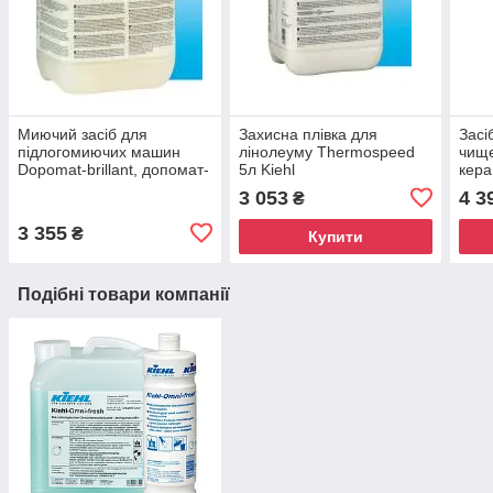
Миючий засіб для
Захисна плівка для
Засі
підлогомиючих машин
лінолеуму Thermospeed
чище
Dopomat-brillant, допомат-
5л Kiehl
кера
діамант 10 л Kiehl
корв
3 053
4 3
₴
3 355
₴
Купити
Подібні товари компанії