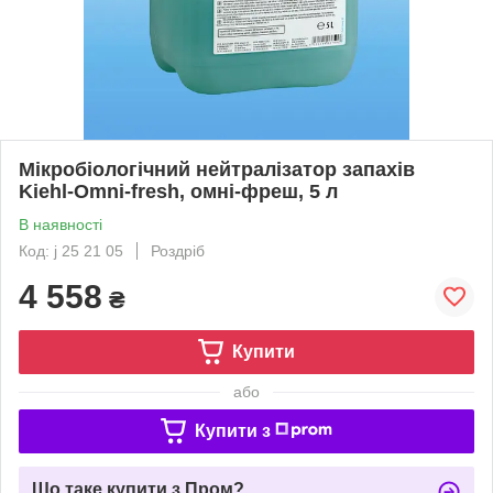
Мікробіологічний нейтралізатор запахів
Kiehl-Omni-fresh, омні-фреш, 5 л
В наявності
Код: j 25 21 05
Роздріб
4 558
₴
Купити
або
Купити з
Що таке купити з Пром?