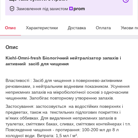
Замовлення під захистом
Опис
Характеристики
Доставка
Оплата
Умови п
Опис
Kiehl-Omni-fresh Біологічний нейтралізатор запахів і
активний засіб для чищення
Властивості : Засіб для чищення з поверхнево-активними
речовинами, з нейтральним водневим показником. Усунення
неприємних запахів на мікробіологічної основі з одночасним
чищенням. Запобігає повторному утворенню запахів.
Застосування: застосовується на водостійких поверхнях і
предметах, також на текстильних підлогових покриттях і
м'яких оббивках. Для видалення неприємних запахів в
туалетах, сміттєвих баках, сливах, сміттєвих контейнерах і т.п.
Повсякденне чищення - протирання: 100-200 мл до 8 л
холодної води. Витрата: 1,5 мл / м².