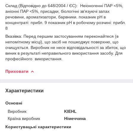
Склад (Відповідно до 648/2004 / ЄС): Неіоногенні ПАР <5%,
аніонні ПАР <5%, присадки, біологічні зв'язуючі запах
речовини, ароматизатори, барвники. показник pH в
концентраті: прибл. 9 показник pH в робочому розчині: прибл.
8
Вказівка: Перед першим застосуванням переконайтеся (в
непомітному місці), що засіб не пошкоджує поверхню, що
очищується. Виробник не несе відповідальності за збиток, що
виник в результаті неправильного використання засобу. Для
професійного використання.
Приховати
Характеристики
Основні
Виробник
KIEHL
Країна виробник
Німеччина
Користувацькі характеристики