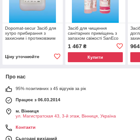
Dopomat-secur Засіб для
Засіб для чищення
Засі
хутро прибирання з
санітарних приміщень з
догл
захисним і протиковзким
запахом свіжості SanEco
захи
ефектом, 10 л Kiehl
Konzentrat, 1 літр, KIEHL'S
Konz
1 467
964
₴
Ціну уточнюйте
Купити
Про нас
95% позитивних з 45 відгуків за рік
Працює з 06.03.2014
м. Вінниця
ул. Магистратская 43, 3-й этаж, Вінниця, Україна
Контакти
Сьогодні вихідний