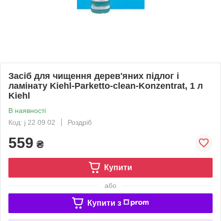
Засіб для чищення дерев'яних підлог і
ламінату Kiehl-Parketto-clean-Konzentrat, 1 л
Kiehl
В наявності
Код: j 22 09 02
Роздріб
559
₴
Купити
або
Купити з