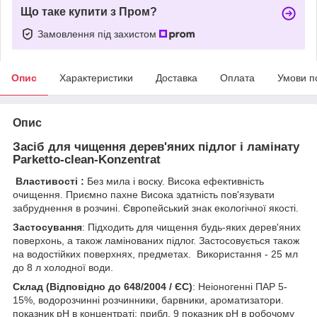
Що таке купити з Пром?
Замовлення під захистом
Опис
Характеристики
Доставка
Оплата
Умови п
Опис
Засіб для чищення дерев'яних підлог і ламінату
Parketto-clean-Konzentrat
Властивості :
Без мила і воску. Висока ефективність
очищення. Приємно пахне Висока здатність пов'язувати
забруднення в розчині. Європейський знак екологічної якості.
Застосування
: Підходить для чищення будь-яких дерев'яних
поверхонь, а також ламінованих підлог. Застосовується також
на водостійких поверхнях, предметах. Використання - 25 мл
до 8 л холодної води.
Склад (Відповідно до 648/2004 / ЄС)
: Неіоногенні ПАР 5-
15%, водорозчинні розчинники, барвники, ароматизатори.
показник pH в концентраті: прибл. 9 показник pH в робочому