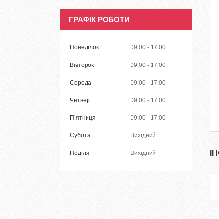
ГРАФІК РОБОТИ
Понеділок
09:00
17:00
Вівторок
09:00
17:00
Середа
09:00
17:00
Четвер
09:00
17:00
Пʼятниця
09:00
17:00
Субота
Вихідний
І
Неділя
Вихідний