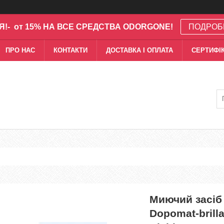
Я!- от 15% НА ВСЕ СРЕДСТВА ODORGONE!
ПОДРОБ
ПРО НАС
КОНТАКТИ
ДОСТАВКА І ОПЛАТА
СЕРТИФІК
Миючий засіб
Dopomat-brill