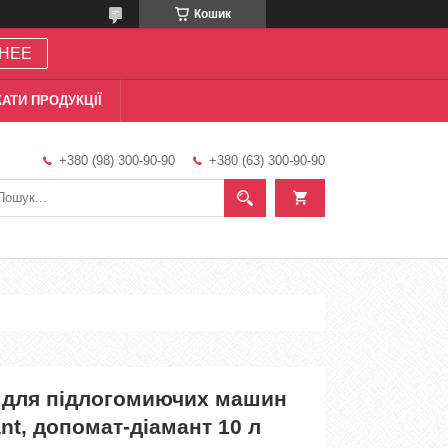
Кошик
НЕЕ
АТИ ПРОДУКЦІЇ
+380 (98) 300-90-90
+380 (63) 300-90-90
 для підлогомиючих машин
ant, допомат-діамант 10 л