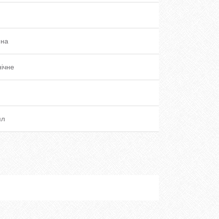
ина
ічне
мл