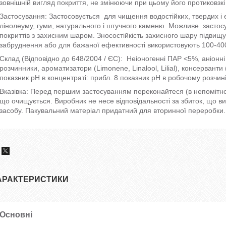
зовнішній вигляд покриття, не змінюючи при цьому його протиковзкі 
Застосування: Застосовується для чищення водостійких, твердих і е
лінолеуму, гуми, натурального і штучного каменю. Можливе застос
покриттів з захисним шаром. Зносостійкість захисного шару підвищ
забруднення або для бажаної ефективності використовують 100-400
Склад (Відповідно до 648/2004 / ЄС): Неіоногенні ПАР <5%, аніонн
розчинники, ароматизатори (Limonene, Linalool, Lilial), консерванти 
показник pH в концентраті: прибл. 8 показник pH в робочому розчині
Вказівка: Перед першим застосуванням переконайтеся (в непомітно
що очищується. Виробник не несе відповідальності за збиток, що в
засобу. Пакувальний матеріал придатний для вторинної переробки
АРАКТЕРИСТИКИ
Основні