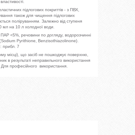
властивості.
ластичних підлогових покриттів - з ПВХ,
ування також для чищення підлогових
ується поліруванням. Залежно від ступеня
 мл на 10 л холодної води.
і ПАР <5%, речовини по догляду, водорозчинні
(Sodium Pyrithione, Benzisothiazolinone).
: прибл. 7
му місці), що засіб не пошкоджує поверхню,
иник в результаті неправильного використання
. Для професійного використання.