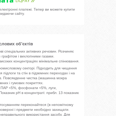
 електронні платежі. Тепер ви можете купити
кидаючи сайту.
лових об'єктів
ві спеціальних активних речовин. Розчиняє
 графітом і вихлопними газами.
високих концентраціях мінімальне спінювання.
промисловому секторі. Підходить для чищення
 підлоги та стін в підземних переходах і на
ків. Повсякденне чистка (машинна мокра
мних і гумових покриттях.
ні ПАР <5%, фосфонати <5%, луги,
 Показник pH в концентраті: прибл. 13 показник
астосуванням переконайтеся (в непомітному
поверхні і предмети необхідно захищати.
і неправильного використання засобу. Для