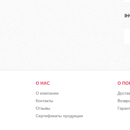
І
О НАС
О ПО
О компании
Доста
Контакты
Возвр
Отзывы
Гарант
Сертификаты продукции