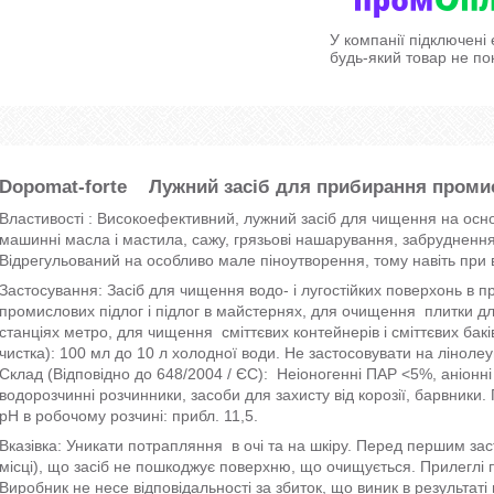
У компанії підключені
будь-який товар не по
Dopomat-forte Лужний засіб для прибирання промис
Властивості : Високоефективний, лужний засіб для чищення на осно
машинні масла і мастила, сажу, грязьові нашарування, забруднення
Відрегульований на особливо мале піноутворення, тому навіть при 
Застосування: Засіб для чищення водо- і лугостійких поверхонь в 
промислових підлог і підлог в майстернях, для очищення плитки для
станціях метро, для чищення сміттєвих контейнерів і сміттєвих ба
чистка): 100 мл до 10 л холодної води. Не застосовувати на лінолеу
Склад (Відповідно до 648/2004 / ЄС): Неіоногенні ПАР <5%, аніон
водорозчинні розчинники, засоби для захисту від корозії, барвники.
pH в робочому розчині: прибл. 11,5.
Вказівка: Уникати потрапляння в очі та на шкіру. Перед першим з
місці), що засіб не пошкоджує поверхню, що очищується. Прилеглі 
Виробник не несе відповідальності за збиток, що виник в результат