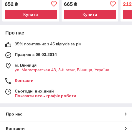
громадського харчування
пове
652
665
212
₴
₴
Xon-forte, 750 мл Kiehl
Kieh
Купити
Купити
Про нас
95% позитивних з 45 відгуків за рік
Працює з 06.03.2014
м. Вінниця
ул. Магистратская 43, 3-й этаж, Вінниця, Україна
Контакти
Сьогодні вихідний
Показати весь графік роботи
Про нас
Контакти