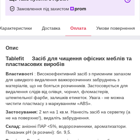
Замовлення під захистом
Характеристики
Доставка
Оплата
Умови повернення
Опис
Tablefit Засіб для чищення офісних меблів та
пластмасових виробів
Властивості
: Високоефективний засіб з приємним запахом
для швидкого видалення важкорозчинних забруднень з
матеріалів, що не бояться розчинників. Застосовується для
видалення слідів від олівця, чорнил, фломастерів,
штемпельної фарби, залишків етикеток. Увага - не можна
чистити пластмасу з маркуванням «ABS».
Застосування:
2 мл на 1 кв.м. Нанесіть засіб на серветку (а
не на поверхню!), видаліть забруднення.
Склад:
аніонні ПАР <5%, водорозчинники, ароматизатори.
Показник pH (в розчині): бл. 9,5.