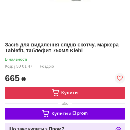
Засіб для видалення слідів скотчу, маркера
Tablefit, таблефит 750мл Kiehl
В наявності
Код: j 50 01 47
Роздріб
665
₴
Купити
або
Купити з
Що таке купити з Пром?