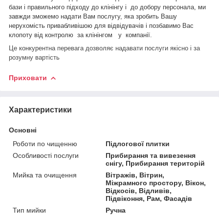
бази і правильного підходу до клінінгу і до добору персонала, ми
завжди зможемо надати Вам послугу, яка зробить Вашу
нерухомість привабливішою для відвідувачів і позбавимо Вас
клопоту від контролю за клінінгом у компанії.
Це конкурентна перевага дозволяє надавати послуги якісно і за
розумну вартість
Приховати
Характеристики
Основні
Роботи по чищенню
Підлогової плитки
Особливості послуги
Прибирання та вивезення
снігу, Прибирання територій
Мийка та очищення
Вітражів, Вітрин,
Міжрамного простору, Вікон,
Відкосів, Відливів,
Підвіконня, Рам, Фасадів
Тип мийки
Ручна