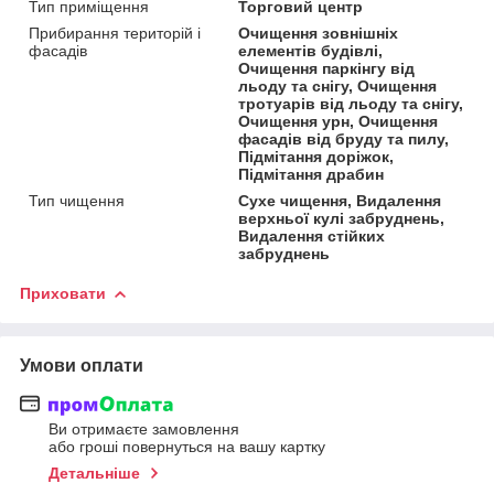
Тип приміщення
Торговий центр
Прибирання територій і
Очищення зовнішніх
фасадів
елементів будівлі,
Очищення паркінгу від
льоду та снігу, Очищення
тротуарів від льоду та снігу,
Очищення урн, Очищення
фасадів від бруду та пилу,
Підмітання доріжок,
Підмітання драбин
Тип чищення
Сухе чищення, Видалення
верхньої кулі забруднень,
Видалення стійких
забруднень
Приховати
Умови оплати
Ви отримаєте замовлення
або гроші повернуться на вашу картку
Детальніше