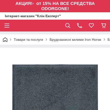
АКЦИЯ!- от 15% НА ВСЕ СРЕДСТВА
ODORGONE!
Інтернет-магазин "Клін Експерт"
Товари та послуги
Брудозахисні килими Iron Horse
Б