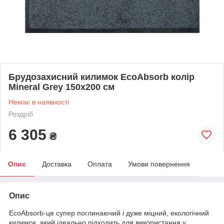
Брудозахисний килимок EcoAbsorb колір
Mineral Grey 150x200 см
Немає в наявності
Роздріб
6 305
₴
Опис
Доставка
Оплата
Умови повернення
Опис
EcoAbsorb-це супер поглинаючий і дуже міцний, екологічний
килимок, який ідеально підходить для використання у