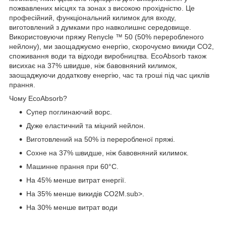
пожвавлених місцях та зонах з високою прохідністю. Це
професійний, функціональний килимок для входу,
виготовлений з думками про навколишнє середовище.
Використовуючи пряжу Renycle ™ 50 (50% переробленого
нейлону), ми заощаджуємо енергію, скорочуємо викиди CO2,
споживання води та відходи виробництва. EcoAbsorb також
висихає на 37% швидше, ніж бавовняний килимок,
заощаджуючи додаткову енергію, час та гроші під час циклів
прання.
Чому EcoAbsorb?
Супер поглинаючий ворс.
Дуже еластичний та міцний нейлон.
Виготовлений на 50% із переробленої пряжі.
Сохне на 37% швидше, ніж бавовняний килимок.
Машинне прання при 60°C.
На 45% менше витрат енергії.
На 35% менше викидів CO2M.sub>.
На 30% менше витрат води