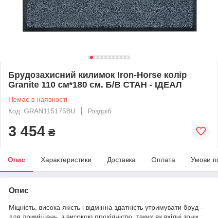
Брудозахисний килимок Iron-Horse колір
Granite 110 см*180 см. Б/В СТАН - ІДЕАЛ
Немає в наявності
Код: GRAN115175BU
Роздріб
3 454
₴
Опис
Характеристики
Доставка
Оплата
Умови п
Опис
Міцність, висока якість і відмінна здатність утримувати бруд -
для приміщень з високою прохідністю, таких як вхідні зони,