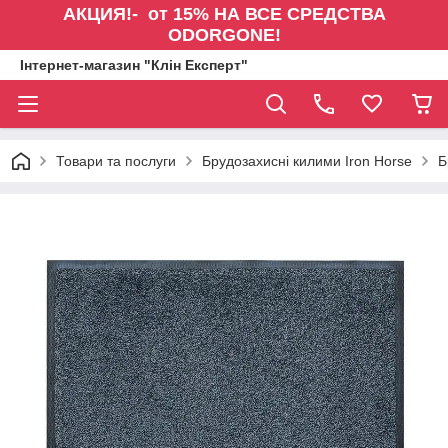
АКЦИЯ!- от 15% НА ВСЕ СРЕДСТВА
ODORGONE!
Інтернет-магазин "Клін Експерт"
Товари та послуги
Брудозахисні килими Iron Horse
Б