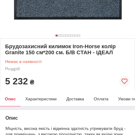
Брудозахисний килимок Iron-Horse колір
Granite 150 см*200 см. Б/В СТАН - ІДЕАЛ
Немає в наявності
Роздріб
5 232
₴
Опис
Характеристики
Доставка
Оплата
Умови п
Опис
Міцність, висока якість і відмінна здатність утримувати бруд -
для приміщень з високою прохідністю, таких як вхідні зони,