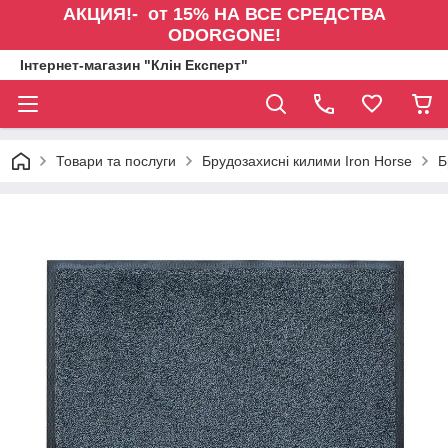
АКЦИЯ!- от 15% НА ВСЕ СРЕДСТВА
ODORGONE!
Інтернет-магазин "Клін Експерт"
Товари та послуги
Брудозахисні килими Iron Horse
Б