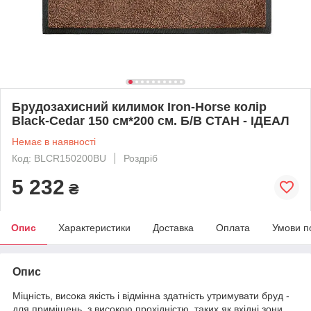
Брудозахисний килимок Iron-Horse колір
Black-Cedar 150 см*200 см. Б/В СТАН - ІДЕАЛ
Немає в наявності
Код: BLCR150200BU
Роздріб
5 232
₴
Опис
Характеристики
Доставка
Оплата
Умови п
Опис
Міцність, висока якість і відмінна здатність утримувати бруд -
для приміщень з високою прохідністю, таких як вхідні зони,