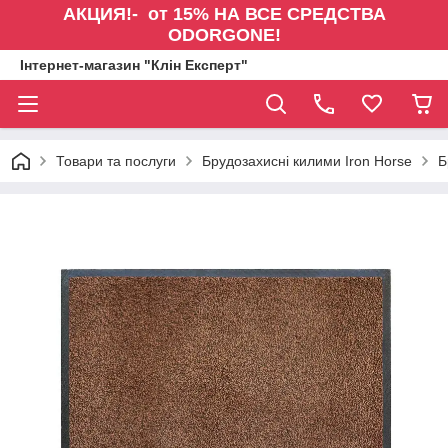
АКЦИЯ!- от 15% НА ВСЕ СРЕДСТВА
ODORGONE!
Інтернет-магазин "Клін Експерт"
Товари та послуги
Брудозахисні килими Iron Horse
Б