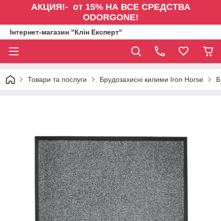
АКЦИЯ!- от 15% НА ВСЕ СРЕДСТВА
ODORGONE!
Інтернет-магазин "Клін Експерт"
Товари та послуги
Брудозахисні килими Iron Horse
Б