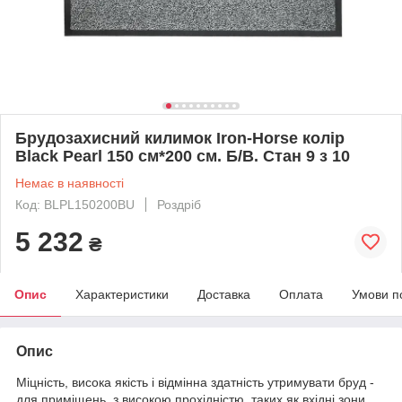
Брудозахисний килимок Iron-Horse колір
Black Pearl 150 см*200 см. Б/В. Стан 9 з 10
Немає в наявності
Код: BLPL150200BU
Роздріб
5 232
₴
Опис
Характеристики
Доставка
Оплата
Умови п
Опис
Міцність, висока якість і відмінна здатність утримувати бруд -
для приміщень з високою прохідністю, таких як вхідні зони,