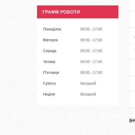
ГРАФІК РОБОТИ
Понеділок
09:00
17:00
Вівторок
09:00
17:00
Середа
09:00
17:00
Четвер
09:00
17:00
Пʼятниця
09:00
17:00
Субота
Вихідний
Неділя
Вихідний
І