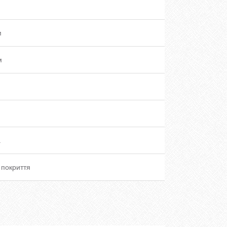
м
м
.
а
 покриття