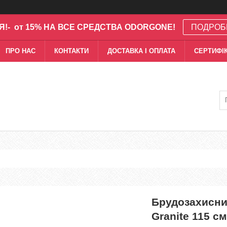
Я!- от 15% НА ВСЕ СРЕДСТВА ODORGONE!
ПОДРОБ
ПРО НАС
КОНТАКТИ
ДОСТАВКА І ОПЛАТА
СЕРТИФІК
Брудозахисний
Granite 115 с