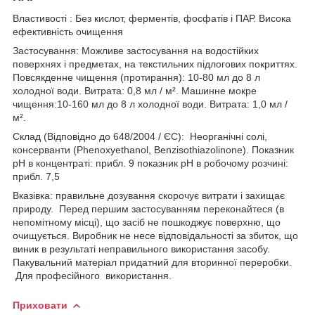
Властивості : Без кислот, ферментів, фосфатів і ПАР. Висока
ефективність очищення
Застосування: Можливе застосування на водостійких
поверхнях і предметах, на текстильних підлогових покриттях.
Повсякденне чищення (протирання): 10-80 мл до 8 л
холодної води. Витрата: 0,8 мл / м². Машинне мокре
чищення:10-160 мл до 8 л холодної води. Витрата: 1,0 мл /
м².
Склад (Відповідно до 648/2004 / ЄС): Неорганічні солі,
консерванти (Phenoxyethanol, Benzisothiazolinone). Показник
pH в концентраті: прибл. 9 показник pH в робочому розчині:
прибл. 7,5
Вказівка: правильне дозування скорочує витрати і захищає
природу. Перед першим застосуванням переконайтеся (в
непомітному місці), що засіб не пошкоджує поверхню, що
очищується. Виробник не несе відповідальності за збиток, що
виник в результаті неправильного використання засобу.
Пакувальний матеріал придатний для вторинної переробки.
Для професійного використання.
Приховати