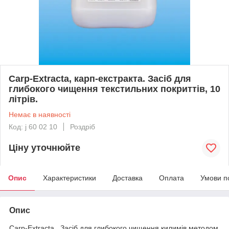
Carp-Extracta, карп-екстракта. Засіб для
глибокого чищення текстильних покриттів, 10
літрів.
Немає в наявності
Код: j 60 02 10
Роздріб
Ціну уточнюйте
Опис
Характеристики
Доставка
Оплата
Умови п
Опис
Carp-Extracta Засіб для глибокого чищення килимів методом