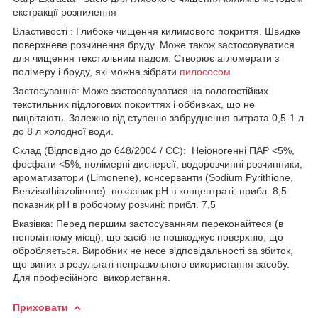
екстракції розпилення
Властивості : Глибоке чищення килимового покриття. Швидке
поверхневе розчинення бруду. Може також застосовуватися
для чищення текстильним падом. Створює агломерати з
полімеру і бруду, які можна зібрати
пилососом
.
Застосування: Може застосовуватися на вологостійких
текстильних підлогових покриттях і оббивках, що не
вицвітають. Залежно від ступеню забруднення витрата 0,5-1 л
до 8 л холодної води.
Склад (Відповідно до 648/2004 / ЄС): Неіоногенні ПАР <5%,
фосфати <5%, полімерні дисперсії, водорозчинні розчинники,
ароматизатори (Limonene), консерванти (Sodium Pyrithione,
Benzisothiazolinone). показник pH в концентраті: прибл. 8,5
показник pH в робочому розчині: прибл. 7,5
Вказівка: Перед першим застосуванням переконайтеся (в
непомітному місці), що засіб не пошкоджує поверхню, що
обробляється. Виробник не несе відповідальності за збиток,
що виник в результаті неправильного використання засобу.
Для професійного використання.
Приховати