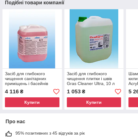
Подібні товари компанії
Засіб для глибокого
Засіб для глибокого
Шам
чищення санітарних
чищення плитки і швів
кили
приміщень і басейнів
Gras Cleaner Ultra, 10 л
Acryl
Santex-plus, 10 л, Сантекс
4 116
1 053
5 2
₴
₴
Плюс, KIEHL
Купити
Купити
Про нас
95% позитивних з 45 відгуків за рік