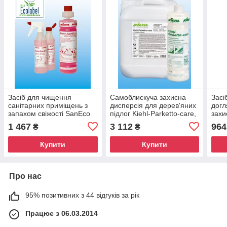
Засіб для чищення
Самоблискуча захисна
Засі
санітарних приміщень з
дисперсія для дерев'яних
догл
запахом свіжості SanEco
підлог Kiehl-Parketto-care,
захи
Konzentrat, 1 літр, KIEHL'S
5 л Kiehl
Konz
1 467
3 112
964
₴
₴
Купити
Купити
Про нас
95% позитивних з 44 відгуків за рік
Працює з 06.03.2014