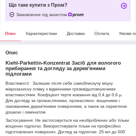
Що таке купити з Пром?
Замовлення під захистом
Опис
Характеристики
Доставка
Оплата
Умови п
Опис
Kiehl-Parkettin-Konzentrat Засіб для вологого
прибирання та догляду за дерев'яними
підлогами
Властивості : Залишає після себе самоблискучу міцну
мікрозахисну плівку з відмінними грязевідштовхуючими
властивостями. Коефіцієнт тертя ковзання від 0,4 до 0,6 μ.
Для догляду за промасляними, промасляно- вощеними і
лакованими дерев'яними поверхнями, а також за паркетною
дошкою і ламінатом.
Застосування: Не застосовується на необроблених або тільки
вощених підлогах. Використовувати тільки на професійно
підготовлених поверхнях. Догляд за підлогою: 25 мл до 500