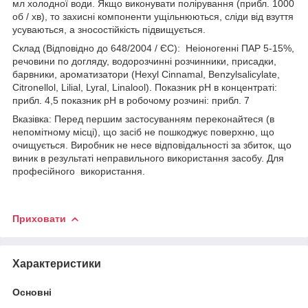
мл холодної води. Якщо виконувати полірування (прибл. 1000
об / хв), то захисні компоненти ущільнюються, сліди від взуття
усуваються, а зносостійкість підвищується.
Склад (Відповідно до 648/2004 / ЄС): Неіоногенні ПАР 5-15%,
речовини по догляду, водорозчинні розчинники, присадки,
барвники, ароматизатори (Hexyl Cinnamal, Benzylsalicylate,
Citronellol, Lilial, Lyral, Linalool). Показник pH в концентраті:
прибл. 4,5 показник pH в робочому розчині: прибл. 7
Вказівка: Перед першим застосуванням переконайтеся (в
непомітному місці), що засіб не пошкоджує поверхню, що
очищується. Виробник не несе відповідальності за збиток, що
виник в результаті неправильного використання засобу. Для
професійного використання.
Приховати
Характеристики
Основні