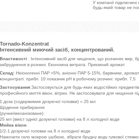
У компанії підключені
будь-який товар не по
Tornado-Konzentrat
Інтенсивний миючий засіб, концентрований.
Властивості
: Інтенсивний засіб для чищення, що розчиняє жир, бру
забруднення в розчині. Економна витрата. Приємний аромат
Склад:
Неіоногенні ПАР <5%, аніонні ПАР 5-15%, барвники, ароматиз
концентраті: прибл. 10 показник pH в робочому розчині: прибл. 7,5
Застосування
:Застосовується для будь-яких водостійких предметів,
професійного миття вікон, вітрин. Не застосовувати для чищення пі
1 доза (содержимие дозуючої головки) = 25 мл
Щоденне прибирання
(ручне/механізоване):
25 мл (вміст однієї дозуючої головки) на 8 л холодної води
Мийка вікон
1/2-1 дозуючої головки на 8 л холодної води
Намочити скло мокрою шубкою, зібрати брудну воду гумової стяжко