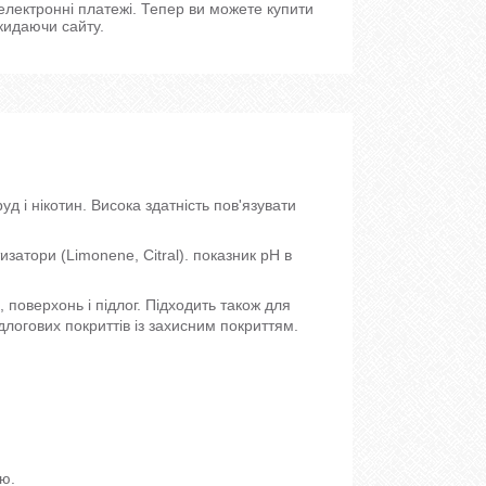
 електронні платежі. Тепер ви можете купити
кидаючи сайту.
д і нікотин. Висока здатність пов'язувати
атори (Limonene, Citral). показник pH в
 поверхонь і підлог. Підходить також для
длогових покриттів із захисним покриттям.
ю.