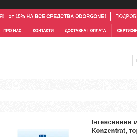
Я!- от 15% НА ВСЕ СРЕДСТВА ODORGONE!
ПОДРОБ
ПРО НАС
КОНТАКТИ
ДОСТАВКА І ОПЛАТА
СЕРТИФІК
Інтенсивний м
Konzentrat, т