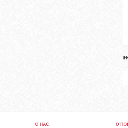
І
О НАС
О ПО