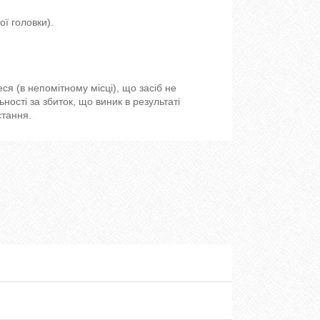
ї головки).
 (в непомітному місці), що засіб не
ості за збиток, що виник в результаті
стання.