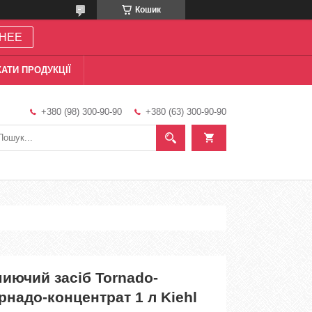
Кошик
НЕЕ
АТИ ПРОДУКЦІЇ
+380 (98) 300-90-90
+380 (63) 300-90-90
иючий засіб Tornado-
орнадо-концентрат 1 л Kiehl