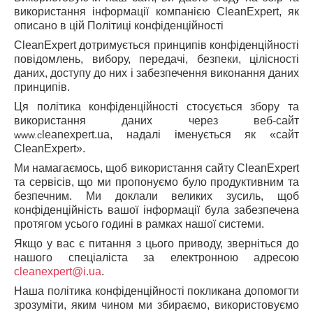
використання інформації компанією CleanExpert, як
описано в цій Політиці конфіденційності
CleanExpert дотримується принципів конфіденційності
повідомлень, вибору, передачі, безпеки, цілісності
даних, доступу до них і забезпечення виконання даних
принципів.
Ця політика конфіденційності стосується збору та
використання даних через веб-сайт
leanexpert.ua
, надалі іменується як «сайт
www
.
c
CleanExpert».
Ми намагаємось, щоб використання сайту CleanExpert
та сервісів, що ми пропонуємо було продуктивним та
безпечним. Ми доклали великих зусиль, щоб
конфіденційність вашої інформації була забезпечена
протягом усього годині в рамках нашої системи.
Якщо у вас є питання з цього приводу, зверніться до
нашого спеціаліста за електронною адресою
c
lean
e
xpert
@
i
.
ua
.
Наша політика конфіденційності покликана допомогти
зрозуміти, яким чином ми збираємо, використовуємо