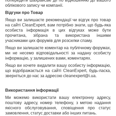
попередити шахрайські дії по відношенню до вашого
облікового запису чи компанії.
Відгуки про Товар
Якщо ви залишаєте рекомендації чи відгук про товар
на сайті CleanExpert, вам потрібно знати, що будь-яка
особиста інформація в цих відгуках може бути
прочитана, зібрана та використана іншими
учасниками цих форумів для розсилки спаму.
Якщо ви залишаєте коментар на публічному форумах,
ми не несемо відповідальності за надану особисту
інформацію, у залишених вами, коментарях.
Якщо ви хочете видалити вашу особисту інформацію,
що відображається на сайті CleanExpert, будь-ласка,
зверніться до нас за адресою
c
lean
e
xpert
@
i
.
ua
.
Використання інформації
Ми можемо використати вашу електронну адресу,
поштову адресу, номер телефону, з метою надання
якісного обслуговування, сповіщення про статус
замовлення, статус доставки або інших питань.