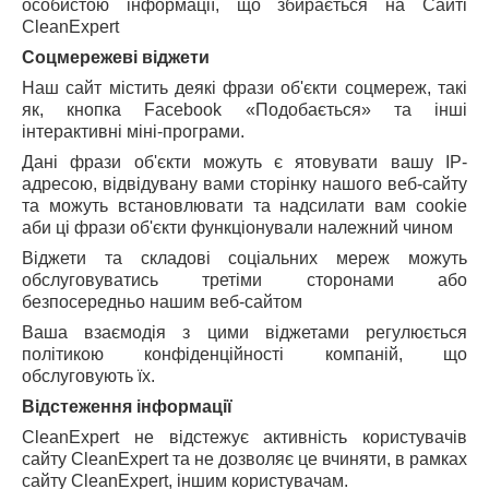
особистою інформації, що збирається на Сайті
CleanExpert
Соцмережеві віджети
Наш сайт містить деякі фрази об'єкти соцмереж, такі
як, кнопка Facebook «Подобається» та інші
інтерактивні міні-програми.
Дані фрази об'єкти можуть є ятовувати вашу IP-
адресою, відвідувану вами сторінку нашого веб-сайту
та можуть встановлювати та надсилати вам cookie
аби ці фрази об'єкти функціонували належний чином
Віджети та складові соціальних мереж можуть
обслуговуватись третіми сторонами або
безпосередньо нашим веб-сайтом
Ваша взаємодія з цими віджетами регулюється
політикою конфіденційності компаній, що
обслуговують їх.
Відстеження інформації
CleanExpert не відстежує активність користувачів
сайту CleanExpert та не дозволяє це вчиняти, в рамках
сайту CleanExpert, іншим користувачам.