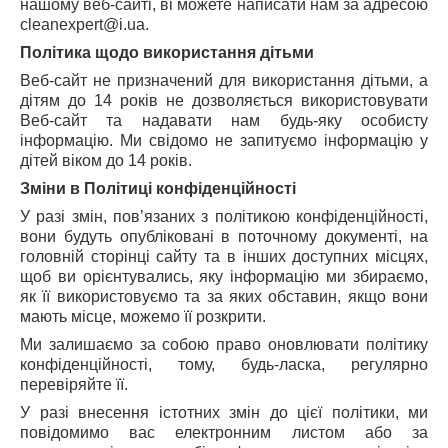
нашому веб-сайті, ві можете написати нам за адресою
c
lean
e
xpert
@
i
.
ua
.
Політика щодо використання дітьми
Веб-сайт не призначений для використання дітьми, а
дітям до 14 років не дозволяється використовувати
Веб-сайт та надавати нам будь-яку особисту
інформацію. Ми свідомо не запитуємо інформацію у
дітей віком до 14 років.
Зміни в Політиці конфіденційності
У разі змін, пов’язаних з політикою конфіденційності,
вони будуть опубліковані в поточному документі, на
головній сторінці сайту та в інших доступних місцях,
щоб ви орієнтувались, яку інформацію ми збираємо,
як її використовуємо та за яких обставин, якщо вони
мають місце, можемо її розкрити.
Ми залишаємо за собою право оновлювати політику
конфіденційності, тому, будь-ласка, регулярно
перевіряйте її.
У разі внесення істотних змін до цієї політики, ми
повідомимо вас електронним листом або за